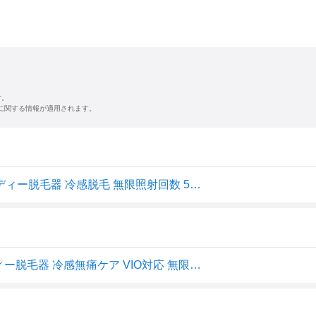
す。
に関する情報が適用されます。
Yete（エイティー）脱毛器 家庭用脱毛器 IPL光脱毛器 レディー脱毛器 冷感脱毛 無限照射回数 5段階照射 全身ムダ毛処理 (クリーム)
Yete(エイティー) 脱毛器 家庭用脱毛器 IPL光脱毛器 レディー脱毛器 冷感無痛ケア VIO対応 無限照射回数 5段階照射