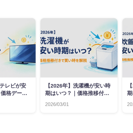
】テレビが安
【2026年】洗濯機が安い時
【
？価格データ
期はいつ？｜価格推移付き
期
い時ガイド
で買い時を解説
で
2026/03/01
20