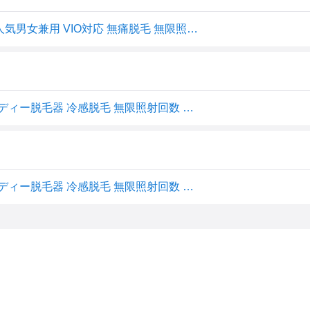
yete（エイティー）脱毛器 脱毛 サファイア冷却技術 sns人気男女兼用 VIO対応 無痛脱毛 無限照射回数 ヒゲ脱毛 脱毛機 シェーバー プロムダ毛処理 脱毛器おすすめ 自宅でフラッシュ脱毛 メンズ脱毛器 口コミ
Yete（エイティー） 脱毛器 家庭用脱毛器 IPL光脱毛器 レディー脱毛器 冷感脱毛 無限照射回数 5段階照射 男女兼用 全身ムダ毛処理 PSE安全認証済み 祝日 母の日 誕生日 (クリーム)
Yete（エイティー） 脱毛器 家庭用脱毛器 IPL光脱毛器 レディー脱毛器 冷感脱毛 無限照射回数 5段階照射 男女兼用 全身ムダ毛処理 PSE安全認証済み 祝日 母の日 誕生日 (クリーム)