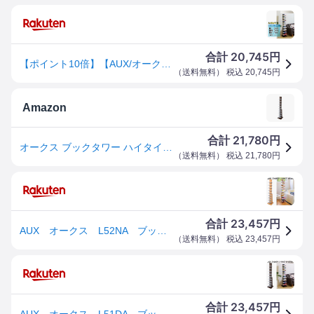
20,745
合計
円
【ポイント10倍】【AUX/オークス】ブックタワー [L51DA] ハイタイプ ／幅29.5×奥行29.5×高さ144／ダーク[※代引不可]
（
送料無料
） 税込
20,745
円
Amazon
21,780
合計
円
オークス ブックタワー ハイタイプ L51DA ダーク
（
送料無料
） 税込
21,780
円
23,457
合計
円
AUX オークス L52NA ブックタワー ハイタイプ 9段 ナチュラル【送料無料(沖縄・離島を除く)】【完成品】【メーカー直送】【同梱／代引不可】本棚 書棚 コミック 本 棚 ラック
（
送料無料
） 税込
23,457
円
23,457
合計
円
AUX オークス L51DA ブックタワー ハイタイプ 9段 ダークブラウン【送料無料(沖縄・離島を除く)】【完成品】【メーカー直送】【同梱／代引不可】本棚 書棚 コミック 本 棚 ラック