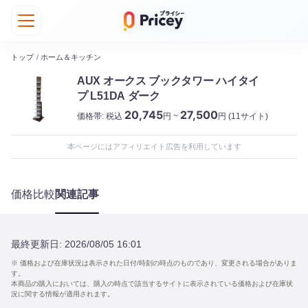
トップ
/
ホーム＆キッチン
AUX オークス ブックタワー ハイタイ
プ L51DA ダーク
20,745
27,500
価格帯:
税込
円 ~
円
(11サイト)
本ページにはアフィリエイト広告を利用しています
価格比較
関連記事
最終更新日:
2026/08/05 16:01
※ 価格および在庫状況は表示された日付/時刻の時点のものであり、変更される場合がありま
す。
本商品の購入においては、購入の時点で該当するサイトに表示されている価格および在庫状
況に関する情報が適用されます。