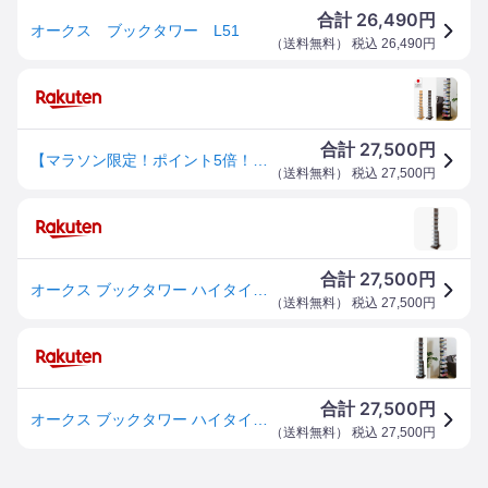
26,490
合計
円
オークス ブックタワー L51
（
送料無料
） 税込
26,490
円
27,500
合計
円
【マラソン限定！ポイント5倍！】マガジンラック スリム ブックスタンド 木製 ブックシェルフ おしゃれ マガジンスタンド 北欧 ブックタワー モダン 雑誌収納 日本製 国産
（
送料無料
） 税込
27,500
円
27,500
合計
円
オークス ブックタワー ハイタイプ 日本製 ダーク 本棚 ラック ディスプレイ シェルフ 読書 雑誌 コミック 漫画 小物 積み重ね 積読 積ん読 飾り棚 おしゃれ(代引不可)【送料無料】
（
送料無料
） 税込
27,500
円
27,500
合計
円
オークス ブックタワー ハイタイプ L51DA ダーク 直送品。代引・後払い・同梱・返品・キャンセル・割引不可 （割引不可、突然の欠品終了あり）fs04gm
（
送料無料
） 税込
27,500
円