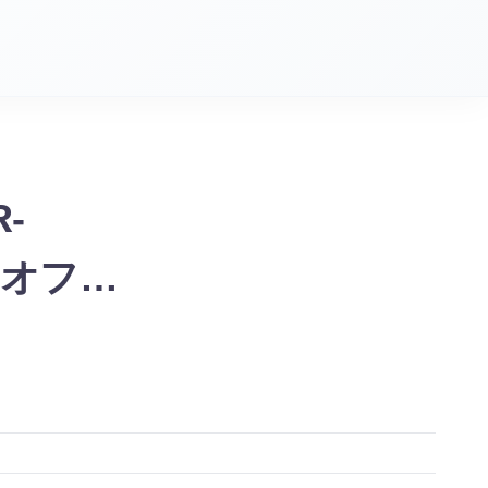
-
K オフィ