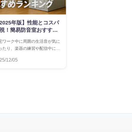
2025年版】性能とコスパ
視！簡易防音室おすすめ
ンキング
宅ワーク中に周囲の生活音が気に
ったり、楽器の練習や配信中に
もっと静かな環境で集中したい」
25/12/05
思ったことはありませんか？ そん
ときに役立つのが、手軽に設置で
る簡易防音室です。最近では、組
立てが簡単で、アパートや賃貸で
使いやすい製品が増えており、
防音室は高い」というイメージを
す安い価格帯のモデルも登場して
この記事では、「防音対策
したいけど、なるべく安い価格で
ませたい」「高額な本格防音室は