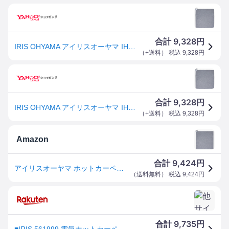
9,328
合計
円
IRIS OHYAMA アイリスオーヤマ IHC-20-H ホットカーペット ベーシック【2畳】グレー
（
+送料
） 税込
9,328
円
9,328
合計
円
IRIS OHYAMA アイリスオーヤマ IHC-20-H ホットカーペット ベーシック【2畳】グレー
（
+送料
） 税込
9,328
円
Amazon
9,424
合計
円
アイリスオーヤマ ホットカーペット 2畳 本体 176×176cm 5段階温度調節 自動電源オフ6h 正方形 電気カーペット 電気マット ホットマット ダニ退治 こたつ併用可 二畳 足元 暖房 IHC-20-H グレー
（
送料無料
） 税込
9,424
円
9,735
合計
円
■IRIS 561999 電気ホットカーペット 2畳 グレー IHC20H(5778648)[法人限定][外直送元]