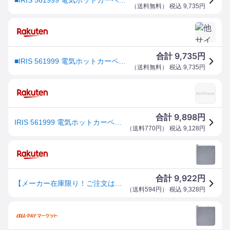
（
送料無料
） 税込
9,735
円
9,735
合計
円
■IRIS 561999 電気ホットカーペット 2畳 グレー IHC20H(5778648)[法人限定][外直送元]
（
送料無料
） 税込
9,735
円
9,898
合計
円
IRIS 561999 電気ホットカーペット 2畳 グレー IHC-20-H 1枚 ■▼577-8648【送料都度見積】
（
送料770円
） 税込
9,128
円
9,922
合計
円
【メーカー在庫限り！ご注文はお早めに！】 IRIS OHYAMA アイリスオーヤマ IHC-20-H ホットカーペット ベーシック【2畳】グレー
（
送料594円
） 税込
9,328
円