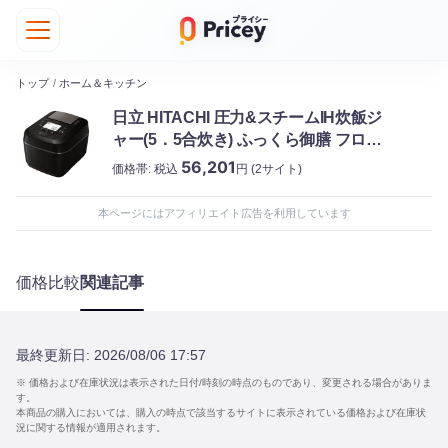
トップ
/
ホーム＆キッチン
日立 HITACHI 圧力&スチームIH炊飯ジ
ャー(5．5合炊き) ふっくら御膳 フロス
トブラック RZ-W100DM-K
56,201
価格帯:
税込
円
(2サイト)
本ページにはアフィリエイト広告を利用しています
価格比較
関連記事
最終更新日:
2026/08/06 17:57
※ 価格および在庫状況は表示された日付/時刻の時点のものであり、変更される場合がありま
す。
本商品の購入においては、購入の時点で該当するサイトに表示されている価格および在庫状
況に関する情報が適用されます。