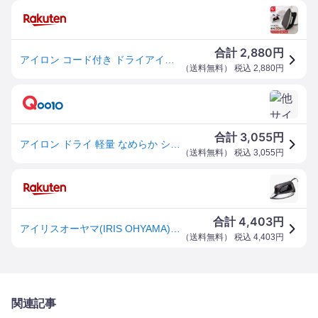
2,880
合計
円
アイロン コード付き ドライアイロン軽量 シンプル 温度調節 温度調整 アイリスオーヤマ フッ素コーティング コード付 アイロン ドライ ブラック PDIR-01F-B
（
送料無料
） 税込
2,880
円
3,055
合計
円
アイロン ドライ 軽量 なめらか シンプル 時短 衣類 シャツ シワ伸ばし 新生活 衣類アイロン ドライアイロン PDIR-01F-B アイリスオーヤマ *
（
送料無料
） 税込
3,055
円
4,403
合計
円
アイリスオーヤマ(IRIS OHYAMA) ドライアイロン コード付 最短30秒スピード立上 フッ素加工 温度調節 80-210℃ ブラック PDIR-01F-B
（
送料無料
） 税込
4,403
円
関連記事