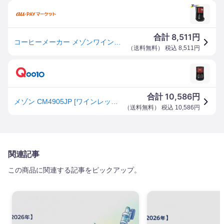
8,511
合計
円
コーヒーメーカー メゾンワインレッド CM4905JP ティファール T-fal [コーヒーメーカー 家電 調理家電 ]
（
送料無料
） 税込
8,511
円
10,586
合計
円
メゾン CM4905JP [ワインレッド] コーヒーメーカー
（
送料無料
） 税込
10,586
円
関連記事
この商品に関連する記事をピックアップ。