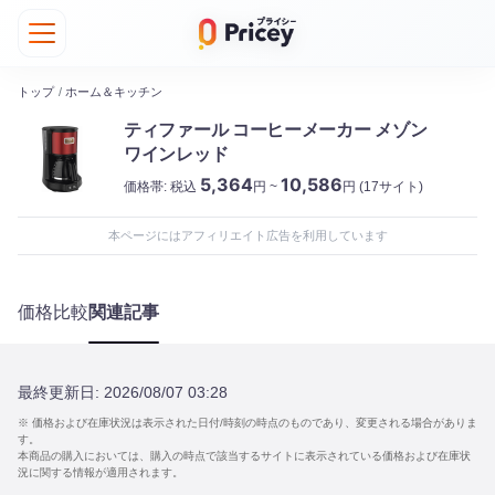
トップ
/
ホーム＆キッチン
ティファール コーヒーメーカー メゾン
ワインレッド
5,364
10,586
価格帯:
税込
円 ~
円
(17サイト)
本ページにはアフィリエイト広告を利用しています
価格比較
関連記事
最終更新日:
2026/08/07 03:28
※ 価格および在庫状況は表示された日付/時刻の時点のものであり、変更される場合がありま
す。
本商品の購入においては、購入の時点で該当するサイトに表示されている価格および在庫状
況に関する情報が適用されます。