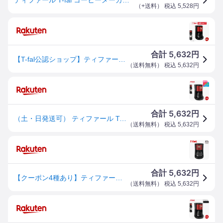
（
+送料
） 税込
5,528
円
5,632
合計
円
【T-fal公認ショップ】ティファール T-fal コーヒーメーカー メゾン ワインレッド/スノーホワイト CM4905JP CM4901JP メゾンシリーズ t-fal T-FAL tfal Tfal キッチン家電 調理家電 JGS 最強配送 送料無料
（
送料無料
） 税込
5,632
円
5,632
合計
円
（土・日発送可） ティファール T-fal コーヒーメーカー メゾン ワインレッド/スノーホワイト CM4905JP CM4901JP メゾンシリーズ t-fal T-FAL tfal Tfal キッチン家電 調理家電 プレゼント JGS 最強配送 送料無料
（
送料無料
） 税込
5,632
円
5,632
合計
円
【クーポン4種あり】ティファール T-fal コーヒーメーカー メゾン ワインレッド 600ml 0.6L 5杯分 CM4905JP ギフト・のし可
（
送料無料
） 税込
5,632
円