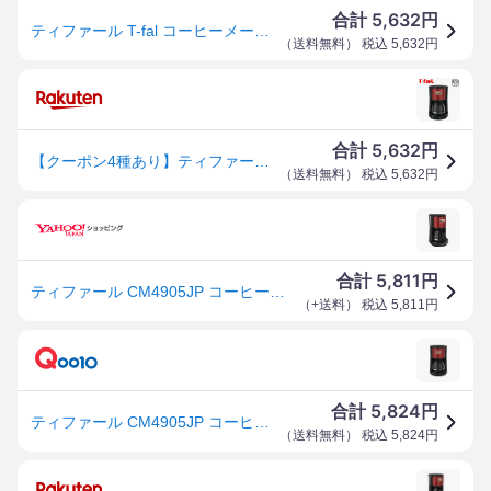
5,632
合計
円
ティファール T-fal コーヒーメーカー メゾン ワインレッド スノーホワイト CM4905JP CM4901JP / ドリップ式コーヒーメーカー 5杯 ペーパーレスフィルター コーヒーメーカー ドリップ 直送 dej
（
送料無料
） 税込
5,632
円
5,632
合計
円
【クーポン4種あり】ティファール T-fal コーヒーメーカー メゾン ワインレッド 600ml 0.6L 5杯分 CM4905JP ギフト・のし可
（
送料無料
） 税込
5,632
円
5,811
合計
円
ティファール CM4905JP コーヒーメーカー メゾン ワインレッド 600ml 0.6L 5杯分 ドリップ式 T-fal
（
+送料
） 税込
5,811
円
5,824
合計
円
ティファール CM4905JP コーヒーメーカー メゾン ワインレッド 600ml
（
送料無料
） 税込
5,824
円