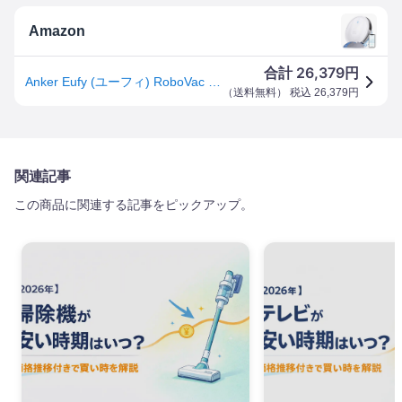
Amazon
26,379
合計
円
Anker Eufy (ユーフィ) RoboVac G10 Hybrid（ロボット掃除機） 予約タイマー 衝突防止 【スマート・ダイナミック・ナビゲーション / 2-in-1 吸引・水拭き両用/Wi-Fi対応/超薄型 / 2000Paの強力吸引 / 静音設計/自動充電/フローリング用】(ホワイト)
（
送料無料
） 税込
26,379
円
関連記事
この商品に関連する記事をピックアップ。