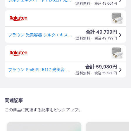
（
送料無料
） 税込
49,664
円
49,799
合計
円
ブラウン 光美容器 シルクエキスパート Pro5 PL-5117 (全身+部分用アタッチメント付きモデル)
（
送料無料
） 税込
49,799
円
59,980
合計
円
ブラウン Pro5 PL-5117 光美容器 シルクエキスパート 全身 部分用アタッチメント付き ムダ毛ケア 軽量 コンパクト BRAUN 脱毛器 光脱毛器 フラッシュ脱毛 全身 家庭用 除毛 レディース 脱毛器具
（
送料無料
） 税込
59,980
円
関連記事
この商品に関連する記事をピックアップ。