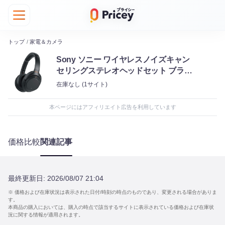
トップ
/
家電＆カメラ
Sony ソニー ワイヤレスノイズキャン
セリングステレオヘッドセット ブラッ
ク WH-1000XM3
在庫なし
(1サイト)
本ページにはアフィリエイト広告を利用しています
価格比較
関連記事
最終更新日:
2026/08/07 21:04
※ 価格および在庫状況は表示された日付/時刻の時点のものであり、変更される場合がありま
す。
本商品の購入においては、購入の時点で該当するサイトに表示されている価格および在庫状
況に関する情報が適用されます。