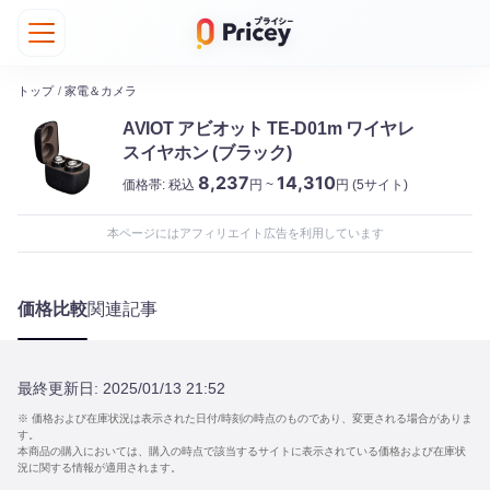
トップ
/
家電＆カメラ
AVIOT アビオット TE-D01m ワイヤレ
スイヤホン (ブラック)
8,237
14,310
価格帯:
税込
円 ~
円
(5サイト)
本ページにはアフィリエイト広告を利用しています
価格比較
関連記事
最終更新日:
2025/01/13 21:52
※ 価格および在庫状況は表示された日付/時刻の時点のものであり、変更される場合がありま
す。
本商品の購入においては、購入の時点で該当するサイトに表示されている価格および在庫状
況に関する情報が適用されます。