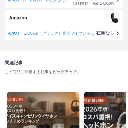
（
送料無料
） 税込
14,310
円
Amazon
在庫なし
AVIOT TE-D01m（ブラック）完全ワイヤレスイヤホン/Bluetoothイヤホン/アクティブノイズキャンセリング/ノイキャン/ANC/最大50時間音楽再生/パッシブノイズキャンセリング/小型・軽量/高品位な通話性能/外音取り込み機能/防水IPX4相当/専用アプリ対応/Bluetooth5.2対応
関連記事
この商品に関連する記事をピックアップ。