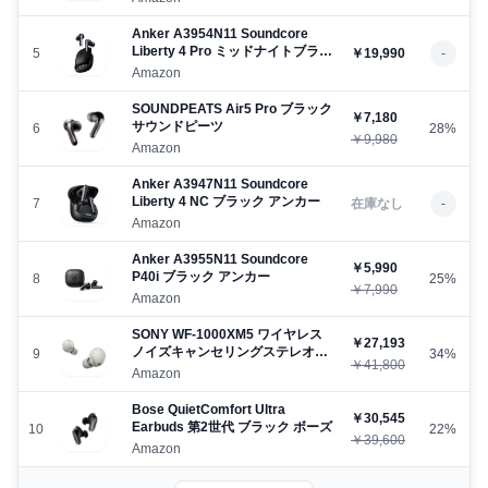
ク
Anker ‎A3954N11 Soundcore
Liberty 4 Pro ミッドナイトブラッ
5
￥19,990
-
ク アンカー
Amazon
SOUNDPEATS Air5 Pro ブラック
￥7,180
サウンドピーツ
6
28%
￥9,980
Amazon
Anker A3947N11 Soundcore
Liberty 4 NC ブラック アンカー
7
在庫なし
-
Amazon
Anker A3955N11 Soundcore
￥5,990
P40i ブラック アンカー
8
25%
￥7,990
Amazon
SONY WF-1000XM5 ワイヤレス
￥27,193
ノイズキャンセリングステレオヘ
9
34%
￥41,800
ッドセット プラチナシルバー ソ
Amazon
ニー
Bose QuietComfort Ultra
￥30,545
Earbuds 第2世代 ブラック ボーズ
10
22%
￥39,600
Amazon