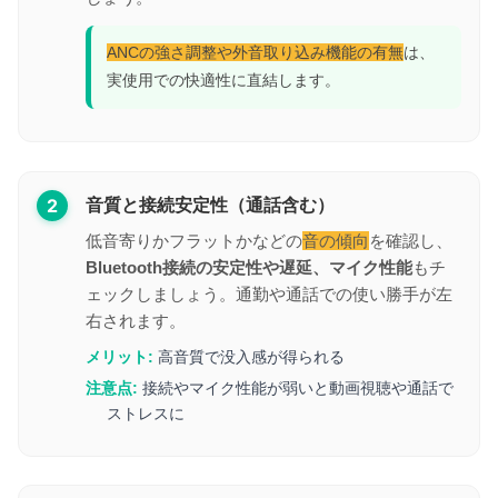
ANCの強さ調整や外音取り込み機能の有無
は、
実使用での快適性に直結します。
2
音質と接続安定性（通話含む）
低音寄りかフラットかなどの
音の傾向
を確認し、
Bluetooth接続の安定性や遅延、マイク性能
もチ
ェックしましょう。通勤や通話での使い勝手が左
右されます。
メリット:
高音質で没入感が得られる
注意点:
接続やマイク性能が弱いと動画視聴や通話で
ストレスに