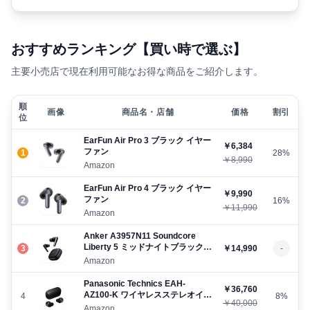
おすすめランキング【買い時で選ぶ】
主要小売店で現在利用可能なお得な商品をご紹介します。
順
画像
商品名・店舗
価格
割引
位
EarFun Air Pro 3 ブラック イヤー
￥6,384
ファン
1
28%
￥8,990
Amazon
EarFun Air Pro 4 ブラック イヤー
￥9,990
ファン
2
16%
￥11,990
Amazon
Anker A3957N11 Soundcore
Liberty 5 ミッドナイトブラック
3
￥14,990
-
アンカー
Amazon
Panasonic Technics EAH-
￥36,760
AZ100-K ワイヤレスステレオイン
4
8%
￥40,000
サイドホン ブラック パナソニッ
Amazon