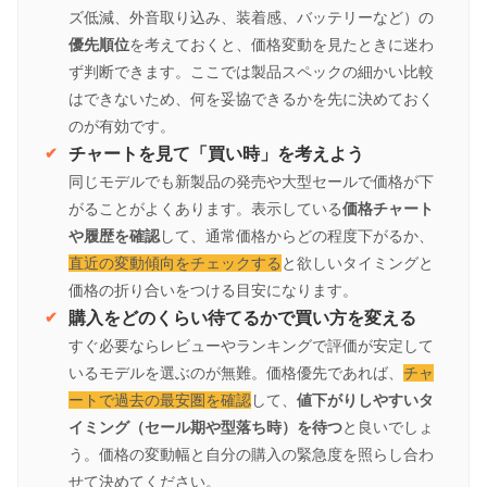
ズ低減、外音取り込み、装着感、バッテリーなど）の
優先順位
を考えておくと、価格変動を見たときに迷わ
ず判断できます。ここでは製品スペックの細かい比較
はできないため、何を妥協できるかを先に決めておく
のが有効です。
チャートを見て「買い時」を考えよう
同じモデルでも新製品の発売や大型セールで価格が下
がることがよくあります。表示している
価格チャート
や履歴を確認
して、通常価格からどの程度下がるか、
直近の変動傾向をチェックする
と欲しいタイミングと
価格の折り合いをつける目安になります。
購入をどのくらい待てるかで買い方を変える
すぐ必要ならレビューやランキングで評価が安定して
いるモデルを選ぶのが無難。価格優先であれば、
チャ
ートで過去の最安圏を確認
して、
値下がりしやすいタ
イミング（セール期や型落ち時）を待つ
と良いでしょ
う。価格の変動幅と自分の購入の緊急度を照らし合わ
せて決めてください。