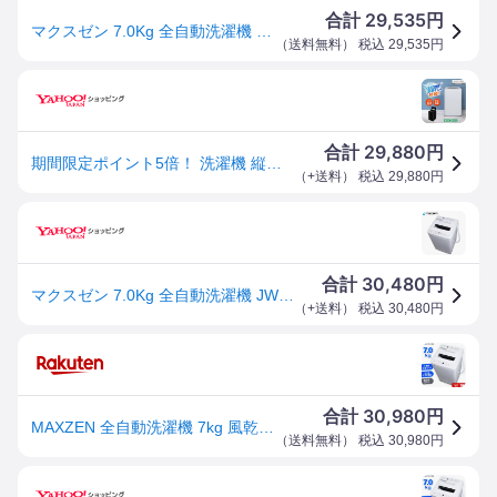
29,535
合計
円
マクスゼン 7.0Kg 全自動洗濯機 JW70WP01WH【送料無料】
（
送料無料
） 税込
29,535
円
29,880
合計
円
期間限定ポイント5倍！ 洗濯機 縦型 7kg 一人暮らし 二人暮らし 全自動洗濯機 MAXZEN 風乾燥 JW70WP01WH ステンレス 槽洗浄 凍結防止 残り湯洗濯可能 単身
（
+送料
） 税込
29,880
円
30,480
合計
円
マクスゼン 7.0Kg 全自動洗濯機 JW70WP01WH
（
+送料
） 税込
30,480
円
30,980
合計
円
MAXZEN 全自動洗濯機 7kg 風乾燥付 JW70WP01WH
（
送料無料
） 税込
30,980
円