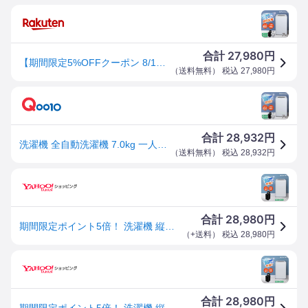
27,980
合計
円
【期間限定5%OFFクーポン 8/12 10時まで】 洗濯機 7kg 全自動洗濯機 一人暮らし 1人暮らし コンパクト 引越し 縦型洗濯機 風乾燥 槽洗浄 凍結防止 小型洗濯機 残り湯洗濯可能 チャイルドロック マクスゼン MAXZEN JW70WP01 DJW70WP01 エクプラ特選
（
送料無料
） 税込
27,980
円
28,932
合計
円
洗濯機 全自動洗濯機 7.0kg 一人暮らし 風乾燥 槽洗浄 凍結防止 チャイルドロック ホワイト JW70WP01WH
（
送料無料
） 税込
28,932
円
28,980
合計
円
期間限定ポイント5倍！ 洗濯機 縦型 7kg 一人暮らし 二人暮らし 全自動洗濯機 MAXZEN 風乾燥 JW70WP01WH ステンレス 槽洗浄 凍結防止 残り湯洗濯可能 単身
（
+送料
） 税込
28,980
円
28,980
合計
円
期間限定ポイント5倍！ 洗濯機 縦型 7kg 一人暮らし 二人暮らし 全自動洗濯機 MAXZEN 風乾燥 JW70WP01WH ステンレス 槽洗浄 凍結防止 残り湯洗濯可能 単身