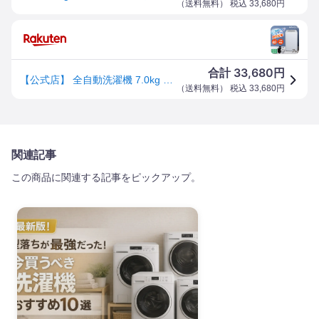
（
送料無料
） 税込
33,680
円
33,680
合計
円
【公式店】 全自動洗濯機 7.0kg ホワイト ブラック 洗濯機 縦型 風乾燥 強洗 予約機能 チャイルドロック 予約洗剤 7kg JW70WP01 DJW70WP01 MAXZEN マクスゼン レビューCP1000
（
送料無料
） 税込
33,680
円
関連記事
この商品に関連する記事をピックアップ。