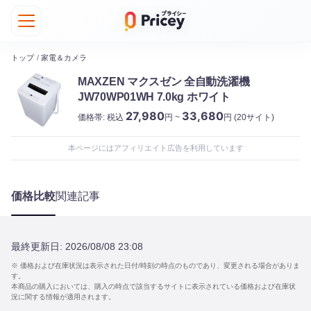
トップ
/
家電＆カメラ
MAXZEN マクスゼン 全自動洗濯機
JW70WP01WH 7.0kg ホワイト
27,980
33,680
価格帯:
税込
円 ~
円
(20サイト)
本ページにはアフィリエイト広告を利用しています
価格比較
関連記事
最終更新日:
2026/08/08 23:08
※ 価格および在庫状況は表示された日付/時刻の時点のものであり、変更される場合がありま
す。
本商品の購入においては、購入の時点で該当するサイトに表示されている価格および在庫状
況に関する情報が適用されます。