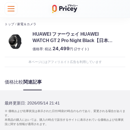
トップ
/
家電＆カメラ
HUAWEI ファーウェイ HUAWEI
WATCH GT 2 Pro Night Black【日本正
規代理店品】 文字盤サイズ46mm
24,499
価格帯:
税込
円
(2サイト)
本ページにはアフィリエイト広告を利用しています
価格比較
関連記事
最終更新日:
2026/05/14 21:41
※ 価格および在庫状況は表示された日付/時刻の時点のものであり、変更される場合がありま
す。
本商品の購入においては、購入の時点で該当するサイトに表示されている価格および在庫状
況に関する情報が適用されます。