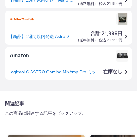
（
送料無料
） 税込
21,999
円
21,999
合計
円
【新品】1週間以内発送 Astro ミックスアンプ プロ MixAmp Pro TR MAPTR-002 ブラック ヘッドセット
（
送料無料
） 税込
21,999
円
Amazon
在庫なし
Logicool G ASTRO Gaming MixAmp Pro ミックスアンプ ゲーミングアンプ MAPTR-002 ゲーミングヘッドセット 用 オーディオミキサー PS5 PS4 PC 対応 音声バランス調整 Dolby Audio 光デジタル端子 アンプ ゲーミングミキサー MAPTR 国内正規品
関連記事
この商品に関連する記事をピックアップ。