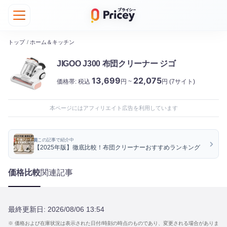
トップ
/
ホーム＆キッチン
JIGOO J300 布団クリーナー ジゴ
13,699
22,075
価格帯:
税込
円 ~
円
(7サイト)
本ページにはアフィリエイト広告を利用しています
この記事で紹介中
【2025年版】徹底比較！布団クリーナーおすすめランキング
価格比較
関連記事
最終更新日:
2026/08/06 13:54
※ 価格および在庫状況は表示された日付/時刻の時点のものであり、変更される場合がありま