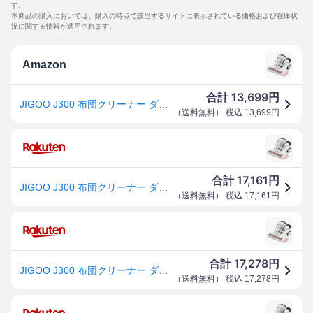
す。
本商品の購入においては、購入の時点で該当するサイトに表示されている価格および在庫状
況に関する情報が適用されます。
Amazon
13,699
合計
円
JIGOO J300 布団クリーナー ダニフィルター分離設計 500W 布団用掃除機 13Kpa 強力吸引 ウイルス除去 UV除菌 アレルゲン対策 55°C加熱 熱風乾燥 ふとん掃除機
（
送料無料
） 税込
13,699
円
17,161
合計
円
JIGOO J300 布団クリーナー ダニフィルター分離設計 500W 布団用掃除機 13Kpa 強力吸引 ウイルス除去 UV除菌 アレルゲン対策 55°C加熱 熱風乾燥 ふとん掃除機
（
送料無料
） 税込
17,161
円
17,278
合計
円
JIGOO J300 布団クリーナー ダニフィルター分離設計
（
送料無料
） 税込
17,278
円