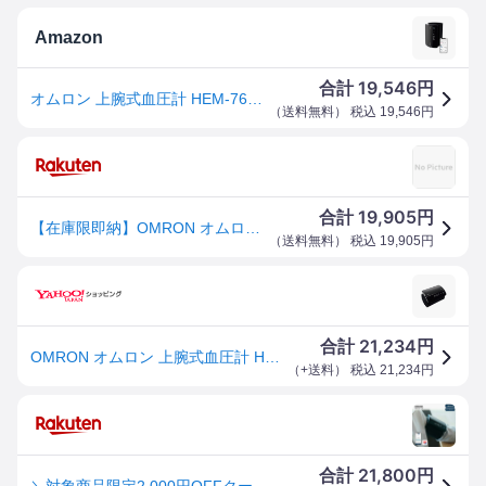
Amazon
19,546
合計
円
オムロン 上腕式血圧計 HEM-7600シリーズ ブラック HEM-7600T-BK
（
送料無料
） 税込
19,546
円
19,905
合計
円
【在庫限即納】OMRON オムロン 上腕式血圧計 HEM-7600T-BK ブラック
（
送料無料
） 税込
19,905
円
21,234
合計
円
OMRON オムロン 上腕式血圧計 HEM-7600T-BK ブラック
（
+送料
） 税込
21,234
円
21,800
合計
円
＼対象商品限定2,000円OFFクーポン配布中／オムロン 公式 血圧計 上腕式 腕帯一体型 おしゃれ スマホ連動 ブラック ホワイト HEM-7600T-BK HEM-7600T-W チューブレスコンパクトモデル 送料無料