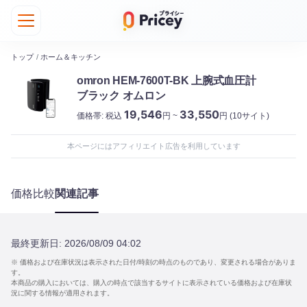
トップ
/
ホーム＆キッチン
omron HEM-7600T-BK 上腕式血圧計
ブラック オムロン
19,546
33,550
価格帯:
税込
円 ~
円
(10サイト)
本ページにはアフィリエイト広告を利用しています
価格比較
関連記事
最終更新日:
2026/08/09 04:02
※ 価格および在庫状況は表示された日付/時刻の時点のものであり、変更される場合がありま
す。
本商品の購入においては、購入の時点で該当するサイトに表示されている価格および在庫状
況に関する情報が適用されます。