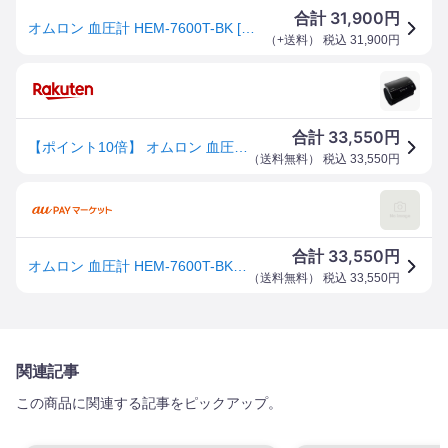
31,900
合計
円
オムロン 血圧計 HEM-7600T-BK [ブラック]
（
+送料
） 税込
31,900
円
33,550
合計
円
【ポイント10倍】 オムロン 血圧計 HEM-7600T-BK [ブラック] [計測方式：上腕式(カフ式) 電源：乾電池 メモリー機能：1人×100回] 【P10倍】
（
送料無料
） 税込
33,550
円
33,550
合計
円
オムロン 血圧計 HEM-7600T-BK [ブラック]
（
送料無料
） 税込
33,550
円
関連記事
この商品に関連する記事をピックアップ。