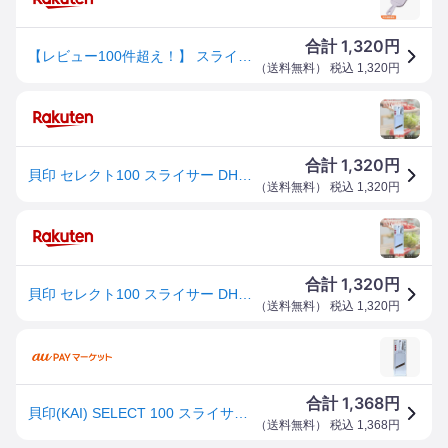
1,320
合計
円
【レビュー100件超え！】 スライサー 千切り 貝印 キッチン用品 セレクト100 厚み調整機能 調理用品 キッチン小物 ステンレス キャベツ 大根のつま にんじん サラダ 刺身のツマ 野菜の スライス 玉葱 DH5700【代引・日時指定不可】【メール便】
（
送料無料
） 税込
1,320
円
1,320
合計
円
貝印 セレクト100 スライサー DH-5700 │ 厚み調整機能付 キッチンツール 下ごしらえ 時短調理 薄切り 料理がきれい 安全設計 コンパクト 使いやすい 調理器具 野菜カット 【ギフト対応】 【ソーシャルギフト対応】 プレゼント
（
送料無料
） 税込
1,320
円
1,320
合計
円
貝印 セレクト100 スライサー DH-5700 │ 厚み調整機能付 キッチンツール 下ごしらえ 時短調理 薄切り 料理がきれい 安全設計 コンパクト 使いやすい 調理器具 野菜カット 【ギフト対応】 【ソーシャルギフト対応】 プレゼント
（
送料無料
） 税込
1,320
円
1,368
合計
円
貝印(KAI) SELECT 100 スライサー (厚み調整機能付) DH-5700[ゆうパケット発送、送料無料、代引不可]
（
送料無料
） 税込
1,368
円