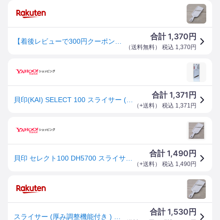
1,370
合計
円
【着後レビューで300円クーポンGET！】貝印 セレクト100 スライサー(厚み調節機能付) DH5700
（
送料無料
） 税込
1,370
円
1,371
合計
円
貝印(KAI) SELECT 100 スライサー (厚み調整機能付) DH-5700 _.
（
+送料
） 税込
1,371
円
1,490
合計
円
貝印 セレクト100 DH5700 スライサー厚み調整機能付き 子ども プレゼント おすすめ
（
+送料
） 税込
1,490
円
1,530
合計
円
スライサー (厚み調整機能付き ) 貝印 セレクト100 DH5700 JAN:4901601468502 SELECT100 kai 切り スライス キャベツ ドロップハンドル ステンレス製 ステンレス刃 食器洗浄機 食器乾燥機 ギフト プレゼント シンプル 白 ホワイト 便利