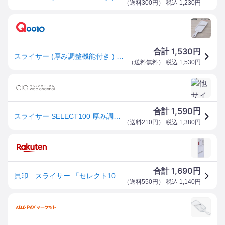
（
送料300円
） 税込
1,230
円
1,530
合計
円
スライサー (厚み調整機能付き ) セレクト100 DH5700 JAN:4901601468502 SELECT100 kai 切り スライス キャベツ ドロップハンドル ステンレス製 ステン
（
送料無料
） 税込
1,530
円
1,590
合計
円
スライサー SELECT100 厚み調節機能付き 食洗機対応 貝印
（
送料210円
） 税込
1,380
円
1,690
合計
円
貝印 スライサー 「セレクト100」(厚み調整機能付) DH-5700 DH5700
（
送料550円
） 税込
1,140
円