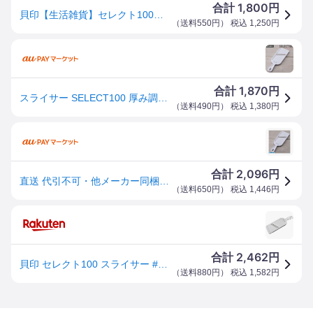
1,800
合計
円
貝印【生活雑貨】セレクト100スライサー(厚み調整機能付き) YY4901601468502★【DH-5700】
（
送料550円
） 税込
1,250
円
1,870
合計
円
スライサー SELECT100 厚み調節機能付き 食洗機対応 貝印 ( セレクト100 野菜スライサー スライス キャベツの千切
（
送料490円
） 税込
1,380
円
2,096
合計
円
直送 代引不可・他メーカー同梱不可 貝印 4901601468502 セレクト100 スライサー #000DH5700
（
送料650円
） 税込
1,446
円
2,462
合計
円
貝印 セレクト100 スライサー #000DH5700 4901601468502
（
送料880円
） 税込
1,582
円