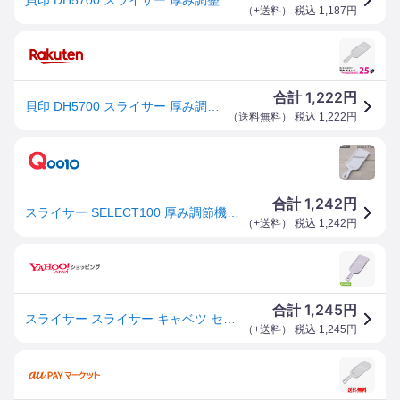
（
+送料
） 税込
1,187
円
1,222
合計
円
貝印 DH5700 スライサー 厚み調整機能 SELECT100 KAI 送料無料 【SK01178】
（
送料無料
） 税込
1,222
円
1,242
合計
円
スライサー SELECT100 厚み調節機能付き 食洗機対応 貝印 セレクト100 野菜スライサー スライス キャベツの千切り せん切り キャベツスライサー 厚み調節 薄切り
（
+送料
） 税込
1,242
円
1,245
合計
円
スライサー スライサー キャベツ セレクト100 貝印 厚み調整機能 DH5700 マルチスライサー [メール便]
（
+送料
） 税込
1,245
円