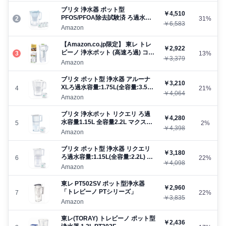
ピュアパフォーマンス カートリッ
ブリタ 浄水器 ポット型
￥4,510
ジ 3個付
PFOS/PFOA除去試験済 ろ過水容
2
31%
￥6,583
量:1.26L(全容量:2.4L) 【日本正規
Amazon
品】スタイル エコ パウダーブルー
マクストラプロ ピュアパフォーマ
【Amazon.co.jp限定】 東レ トレ
￥2,922
ンス カートリッジ 3個付
ビーノ 浄水ポット (高速ろ過) コン
3
13%
￥3,379
パクト [冷蔵庫 ドアポケットにも]
Amazon
日本製 PT306SV-AZ 浄水器 ポッ
ト型 カートリッジ1個入り ミニレ
ブリタ ポット型 浄水器 アルーナ
￥3,210
シピ付
XLろ過水容量:1.75L(全容量:3.5L)
4
21%
￥4,064
マクストラプロ カートリッジ ピュ
Amazon
アパフォーマンス 1個付き 【日本
正規品】
ブリタ 浄水ポット リクエリ ろ過
￥4,280
水容量1.15L 全容量2.2L マクスト
5
2%
￥4,398
ラプラス カートリッジ 1個付 - ド
Amazon
イツ製 ブリタジャパン正規品
ブリタ ポット型 浄水器 リクエリ
￥3,180
ろ過水容量:1.15L(全容量:2.2L) マ
6
22%
￥4,098
クストラプロ カートリッジ ピュア
Amazon
パフォーマンス 1個付き 【日本正
規品】
東レ PT502SV ポット型浄水器
￥2,960
「トレビーノ PTシリーズ」
7
22%
￥3,835
Amazon
東レ(TORAY) トレビーノ ポット型
￥2,436