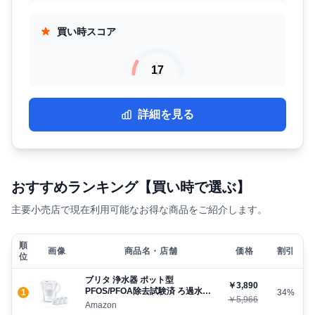
買い時スコア
17
詳細を見る
おすすめランキング【買い時で選ぶ】
主要小売店で現在利用可能なお得な商品をご紹介します。
順
画像
商品名・店舗
価格
割引
位
ブリタ 浄水器 ポット型
￥3,890
PFOS/PFOA除去試験済 ろ過水容
1
34%
￥5,966
量:1.75L(全容量:3.5L)【日本正規
Amazon
品】マレーラXL マクストラプロ