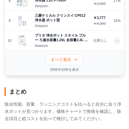
浄水器 1.2L PT302F
8
17%
￥2,950
Amazon
三菱ケミカル クリンスイ CP012
￥3,777
浄水器 ポット型
9
11%
￥4,290
Amazon
ブリタ 浄水ポット スタイル ブル
ー ろ過水容量1.26L 全容量2.4L マ
10
在庫なし
-
クストラプラス カートリッジ 1個
Amazon
付 - ドイツデザイン ブリタジャパ
ン正規品
すべて表示
20件中10件を表示
まとめ
除去性能、容量、ランニングコストを比べると自分に合う浄
水ポットが見つかります。価格チャートで推移を確認し、除
去項目と総コストを比べて検討してみてください。