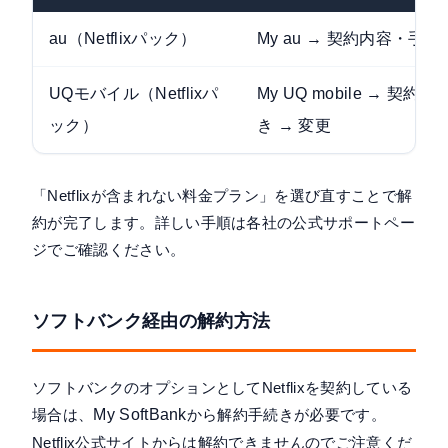
au（Netflixパック）
My au
→ 契約内容・手続き
UQモバイル（Netflixパ
My UQ mobile
→ 契約内
ック）
き → 変更
「Netflixが含まれない料金プラン」を選び直すことで解
約が完了します。詳しい手順は各社の公式サポートペー
ジでご確認ください。
ソフトバンク経由の解約方法
ソフトバンクのオプションとしてNetflixを契約している
場合は、
My SoftBank
から解約手続きが必要です。
Netflix公式サイトからは解約できませんのでご注意くだ