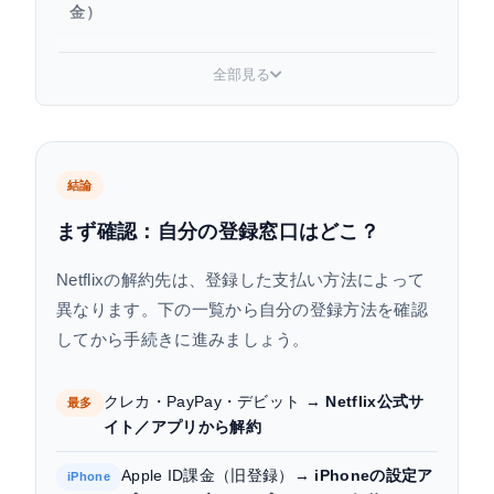
金）
Androidで解約する方法（Google Play課金）
全部見る
ドコモ経由（爆アゲセレクション）の解約方法
au・UQモバイル経由の解約方法
結論
ソフトバンク経由の解約方法
まず確認：自分の登録窓口はどこ？
解約後はいつまで視聴できる？知っておきたい注
Netflixの解約先は、登録した支払い方法によって
意点
異なります。下の一覧から自分の登録方法を確認
解約できない・ボタンが見当たらない場合の対処
してから手続きに進みましょう。
法
クレカ・PayPay・デビット →
Netflix公式サ
最多
よくある質問（FAQ）
イト／アプリから解約
まとめ
Apple ID課金（旧登録）→
iPhoneの設定ア
iPhone