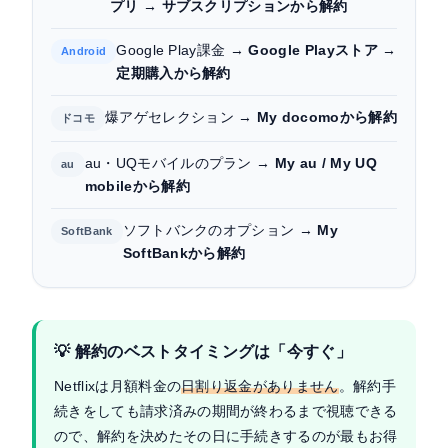
プリ → サブスクリプションから解約
Google Play課金 →
Google Playストア →
Android
定期購入から解約
爆アゲセレクション →
My docomoから解約
ドコモ
au・UQモバイルのプラン →
My au / My UQ
au
mobileから解約
ソフトバンクのオプション →
My
SoftBank
SoftBankから解約
💡 解約のベストタイミングは「今すぐ」
Netflixは月額料金の
日割り返金がありません
。解約手
続きをしても請求済みの期間が終わるまで視聴できる
ので、解約を決めたその日に手続きするのが最もお得