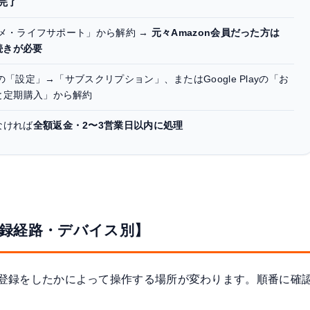
完了
ンタメ・ライフサポート」から解約 →
元々Amazon会員だった方は
続きが必要
neの「設定」→「サブスクリプション」、またはGoogle Playの「お
と定期購入」から解約
なければ
全額返金・2〜3営業日以内に処理
登録経路・デバイス別】
会員登録をしたかによって操作する場所が変わります。順番に確