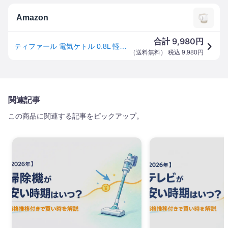
Amazon
9,980
合計
円
ティファール 電気ケトル 0.8L 軽くてコンパクト 「アプレシア・プラス カフェオレ」 KO630AJP
（
送料無料
） 税込
9,980
円
関連記事
この商品に関連する記事をピックアップ。