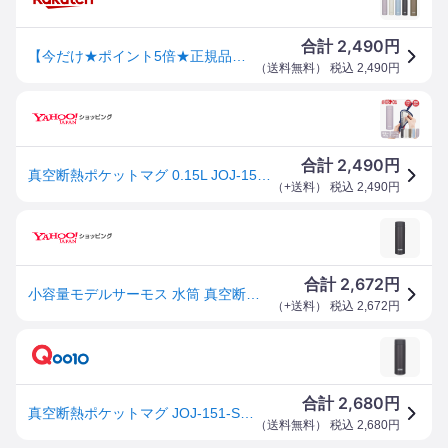
2,490
合計
円
【今だけ★ポイント5倍★正規品★即納】父の日【送料無料】サーモス ボトル JOJ-151 水筒 ステンレス150ml 真空断熱子供 大人 おしゃれ 水筒 保温 保冷 軽量 直飲み コンパクト スクリュー マグボトル ミニ 5色 JOJ-151 ポケットマグ
（
送料無料
） 税込
2,490
円
2,490
合計
円
真空断熱ポケットマグ 0.15L JOJ-151 サーモス | ミニボトル 丸洗いOK 保温 保冷 パッキン 魔法びん 結露 超軽量 マイボトル 蓋付き 携帯 マグ
（
+送料
） 税込
2,490
円
2,672
合計
円
小容量モデルサーモス 水筒 真空断熱ポケットマグ 150ml スモークブラック JOJ-151 SMB
（
+送料
） 税込
2,672
円
2,680
合計
円
真空断熱ポケットマグ JOJ-151-SMB スモークブラック 150ml
（
送料無料
） 税込
2,680
円