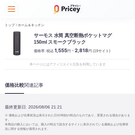
トップ
/
ホーム＆キッチン
サーモス 水筒 真空断熱ポケットマグ
150ml スモークブラック
1,555
2,818
価格帯:
税込
円 ~
円
(19サイト)
本ページにはアフィリエイト広告を利用しています
価格比較
関連記事
最終更新日:
2026/08/06 21:21
※ 価格および在庫状況は表示された日付/時刻の時点のものであり、変更される場合がありま
す。
本商品の購入においては、購入の時点で該当するサイトに表示されている価格および在庫状
況に関する情報が適用されます。