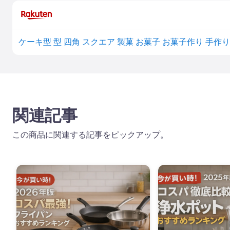
関連記事
この商品に関連する記事をピックアップ。