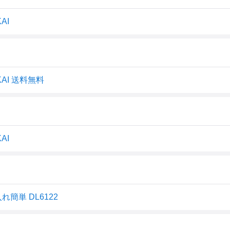
AI
 KAI 送料無料
AI
入れ簡単 DL6122