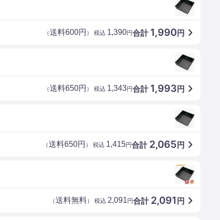
1,990
送料600円
1,390
合計
円
（
） 税込
円
1,993
送料650円
1,343
合計
円
（
） 税込
円
2,065
送料650円
1,415
合計
円
（
） 税込
円
2,091
送料無料
2,091
合計
円
（
） 税込
円