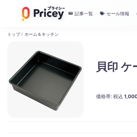
記事一覧
セール情報
トップ
/
ホーム＆キッチン
貝印 ケ
1,00
価格帯:
税込