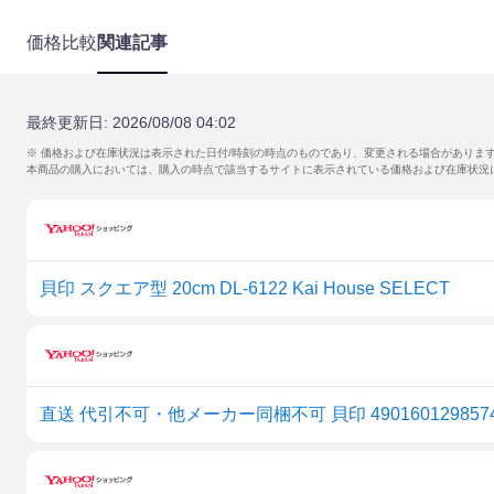
価格比較
関連記事
最終更新日:
2026/08/08 04:02
※ 価格および在庫状況は表示された日付/時刻の時点のものであり、変更される場合がありま
本商品の購入においては、購入の時点で該当するサイトに表示されている価格および在庫状況
貝印 スクエア型 20cm DL-6122 Kai House SELECT
直送 代引不可・他メーカー同梱不可 貝印 4901601298574 