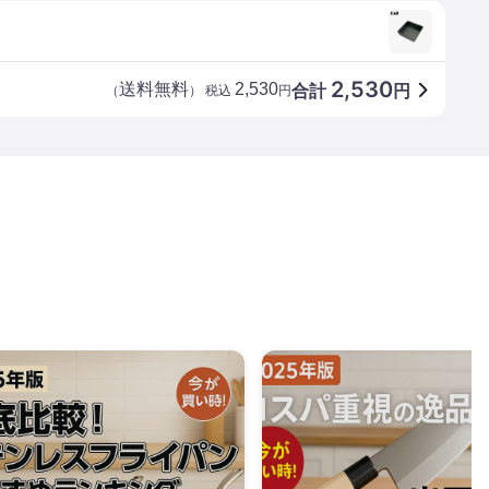
2,530
送料無料
2,530
合計
円
（
） 税込
円