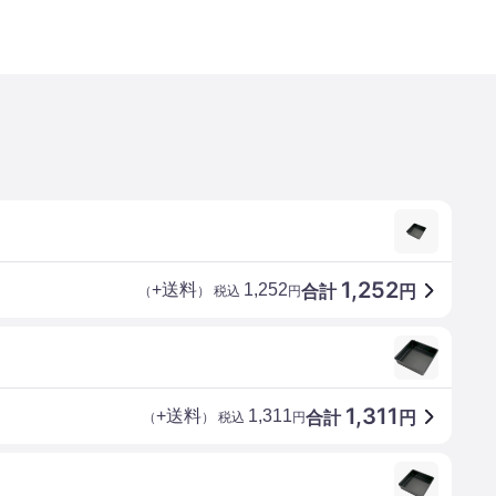
1,252
+送料
1,252
合計
円
（
） 税込
円
1,311
+送料
1,311
合計
円
（
） 税込
円