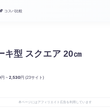
コスパ比較
ーキ型 スクエア 20㎝
0
2,530
円 ~
円
(23サイト)
本ページにはアフィリエイト広告を利用しています