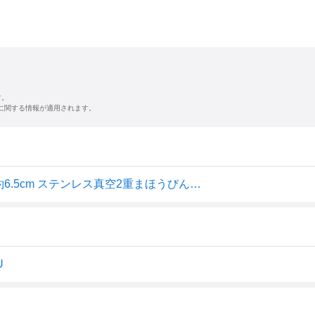
す。
に関する情報が適用されます。
象印マホービン ステンレスポット 1.5L ポット 卓上 広口約6.5cm ステンレス真空2重まほうびん 保温・保冷 マットカッパー SH-HC15-NU
U