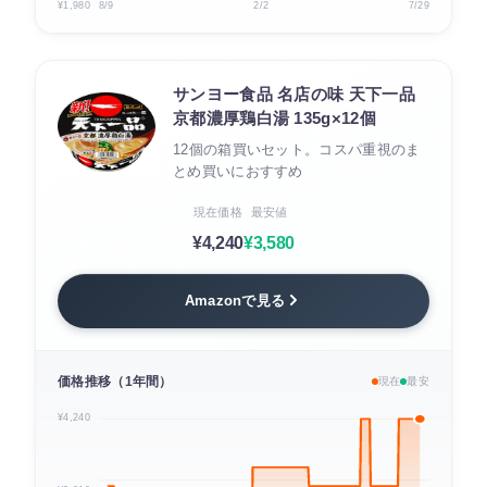
¥1,980
8/9
2/2
7/29
サンヨー食品 名店の味 天下一品
京都濃厚鶏白湯 135g×12個
12個の箱買いセット。コスパ重視のま
とめ買いにおすすめ
現在価格
最安値
¥4,240
¥3,580
Amazonで見る
価格推移（1年間）
現在
最安
¥4,240