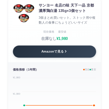
サンヨー 名店の味 天下一品 京都
濃厚鶏白湯 135g×3個セット
3個まとめ買いセット。ストック用や複
数人の食事にちょうどいいサイズ
現在価格
最安値
在庫なし
¥1,980
Amazonで見る
価格推移（1年間）
現在
最安
¥1,980
¥1,980