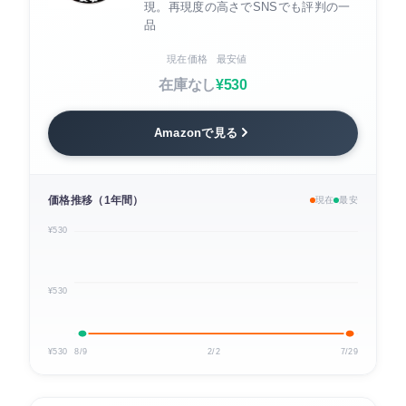
現。再現度の高さでSNSでも評判の一
品
現在価格
最安値
在庫なし
¥530
Amazonで見る
価格推移（1年間）
現在
最安
¥530
¥530
¥530
8/9
2/2
7/29