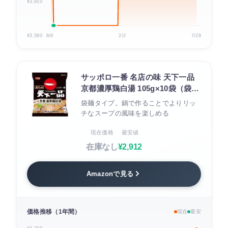
¥3,910
¥3,580
8/9
2/2
7/29
サッポロ一番 名店の味 天下一品
京都濃厚鶏白湯 105g×10袋（袋
麺）
袋麺タイプ。鍋で作ることでよりリッ
チなスープの風味を楽しめる
現在価格
最安値
在庫なし
¥2,912
Amazonで見る
価格推移（1年間）
現在
最安