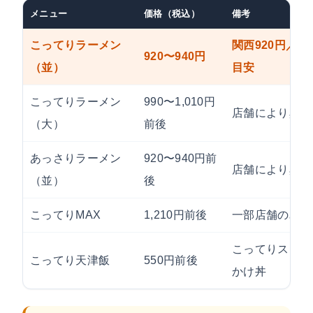
メニュー
価格（税込）
備考
こってりラーメン
関西920円／関
920〜940円
（並）
目安
こってりラーメン
990〜1,010円
店舗により異な
（大）
前後
あっさりラーメン
920〜940円前
店舗により異な
（並）
後
こってりMAX
1,210円前後
一部店舗のみ
こってりスープ
こってり天津飯
550円前後
かけ丼