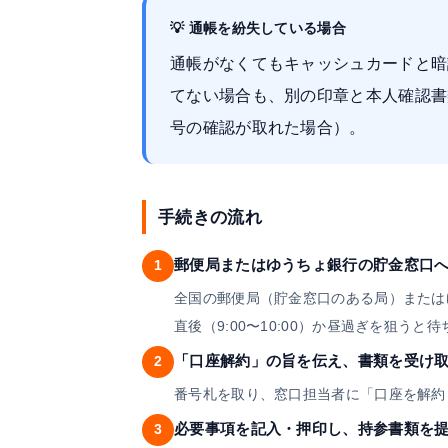
💡 通帳を紛失している場合
通帳がなくてもキャッシュカードと暗
てない場合も、別の印章と本人確認書
号の確認が取れた場合）。
手続きの流れ
郵便局またはゆうちょ銀行の貯金窓口
1
全国の郵便局（貯金窓口のある局）または
直後（9:00〜10:00）か昼過ぎを狙う
「口座解約」の旨を伝え、書類を受け
2
番号札を取り、窓口担当者に「口座を解約
必要事項を記入・押印し、持参書類を
3