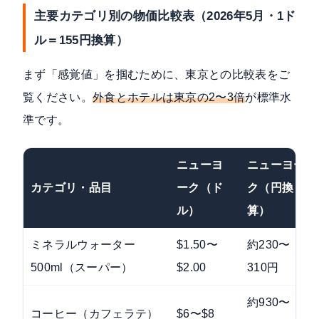
主要カテゴリ別の物価比較表（2026年5月・1ド
ル＝155円換算）
まず「感覚値」を掴むために、東京との比較表をご
覧ください。
外食とホテルは東京の2〜3倍
が標準水
準です。
ニューヨ
ニューヨー
カテゴリ・品目
ーク（ド
ク（円換
ル）
算）
ミネラルウォーター
$1.50〜
約230〜
500ml（スーパー）
$2.00
310円
約930〜
コーヒー（カフェラテ）
$6〜$8