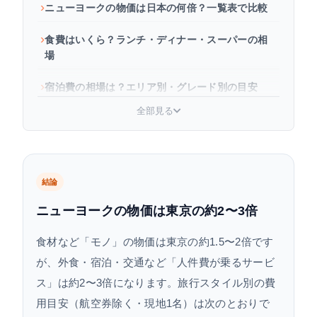
ニューヨークの物価は日本の何倍？一覧表で比較
食費はいくら？ランチ・ディナー・スーパーの相
場
宿泊費の相場は？エリア別・グレード別の目安
全部見る
交通費の相場は？地下鉄・タクシー・空港の費用
観光費はいくら？主要スポットの入場料とパス活
用術
結論
ニューヨーク旅行の費用合計目安（日程・スタイ
ニューヨークの物価は東京の約2〜3倍
ル別）
食材など「モノ」の物価は東京の約1.5〜2倍です
ニューヨークの物価が高くても節約する方法
が、外食・宿泊・交通など「人件費が乗るサービ
よくある質問
ス」は約2〜3倍になります。旅行スタイル別の費
用目安（航空券除く・現地1名）は次のとおりで
まとめ｜ニューヨーク物価のポイント