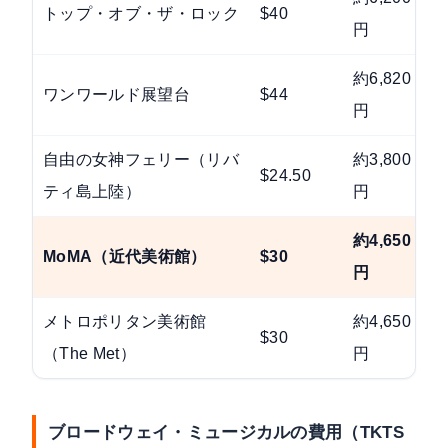
トップ・オブ・ザ・ロック
$40
C
円
約6,820
ワンワールド展望台
$44
円
自由の女神フェリー（リバ
約3,800
$24.50
C
ティ島上陸）
円
約4,650
毎
MoMA（近代美術館）
$30
円
2
メトロポリタン美術館
約4,650
$30
（The Met）
円
ブロードウェイ・ミュージカルの費用（TKTS