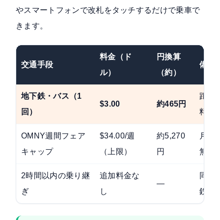
やスマートフォンで改札をタッチするだけで乗車で
きます。
料金（ド
円換算
交通手段
備考
ル）
（約）
地下鉄・バス（1
距離
$3.00
約465円
回）
料金
OMNY週間フェア
$34.00/週
約5,270
月〜
キャップ
（上限）
円
無料
2時間以内の乗り継
追加料金な
同一
—
ぎ
し
鉄↔