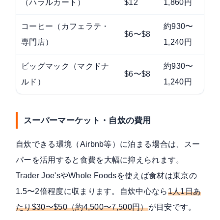
（ハラルカート）
$12
1,860円
コーヒー（カフェラテ・
約930〜
$6〜$8
専門店）
1,240円
ビッグマック（マクドナ
約930〜
$6〜$8
ルド）
1,240円
スーパーマーケット・自炊の費用
自炊できる環境（Airbnb等）に泊まる場合は、スー
パーを活用すると食費を大幅に抑えられます。
Trader Joe'sやWhole Foodsを使えば食材は東京の
1.5〜2倍程度に収まります。自炊中心なら
1人1日あ
たり$30〜$50（約4,500〜7,500円）
が目安です。