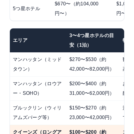
$670〜（約104,000
$1,00
5つ星ホテル
円〜）
円〜）
3〜4つ星ホテルの目
エリア
特徴
安（1泊）
マンハッタン（ミッド
$270〜$530（約
観光
タウン）
42,000〜82,000円）
高値
マンハッタン（ロウア
$200〜$400（約
おし
ー・SOHO）
31,000〜62,000円）
静か
ブルックリン（ウィリ
$150〜$270（約
流行
アムズバーグ等）
23,000〜42,000円）
でマ
クイーンズ（ロングア
$100〜$200（約
コス