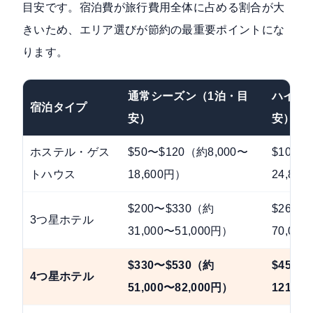
目安です。宿泊費が旅行費用全体に占める割合が大
きいため、エリア選びが節約の最重要ポイントにな
ります。
通常シーズン（1泊・目
ハイシ
宿泊タイプ
安）
安）
ホステル・ゲス
$50〜$120（約8,000〜
$100〜
トハウス
18,600円）
24,80
$200〜$330（約
$260〜
3つ星ホテル
31,000〜51,000円）
70,00
$330〜$530（約
$450〜
4つ星ホテル
51,000〜82,000円）
121,0