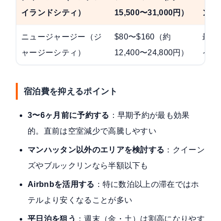
イランドシティ）
15,500〜31,000円）
ンハ
ニュージャージー（ジ
$80〜$160（約
最安
ャージーシティ）
12,400〜24,800円）
イン
宿泊費を抑えるポイント
3〜6ヶ月前に予約する
：早期予約が最も効果
的。直前は空室減少で高騰しやすい
マンハッタン以外のエリアを検討する
：クイーン
ズやブルックリンなら半額以下も
Airbnbを活用する
：特に数泊以上の滞在ではホ
テルより安くなることが多い
平日泊を狙う
：週末（金・土）は割高になりやす