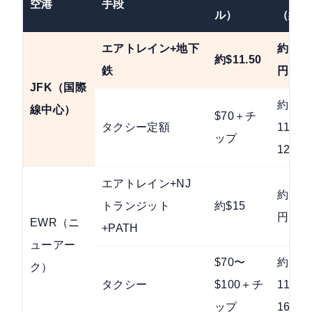
空港
手段
ル）
（約）
エアトレイン+地下
約1,78
約$11.50
鉄
円
JFK（国際
約
線中心）
$70＋チ
タクシー定額
11,00
ップ
12,00
エアトレイン+NJ
約2,33
トランジット
約$15
円
EWR（ニ
+PATH
ューアー
$70〜
約
ク）
タクシー
$100＋チ
11,00
ップ
16,00