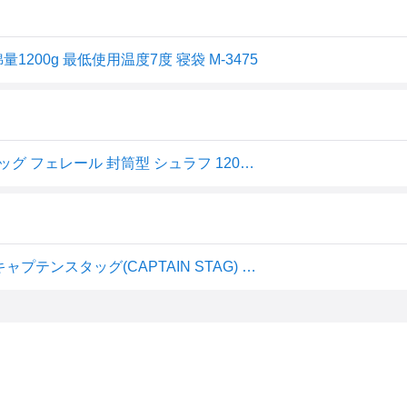
200g 最低使用温度7度 寝袋 M-3475
【キャプテンスタッグ CAPTAIN STAG】キャプテンスタッグ フェレール 封筒型 シュラフ 1200 M-3475
3シーズン寝袋 M-3475 フェレール 封筒型シュラフ1200 キャプテンスタッグ(CAPTAIN STAG) アウトドア用品・キャンプ用品・バーベキュー(BBQ)用品・寝具・防災・災害グッズとしても！春秋冬用7度以上仕様