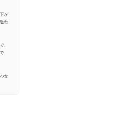
下が
迷わ
で、
で
わせ