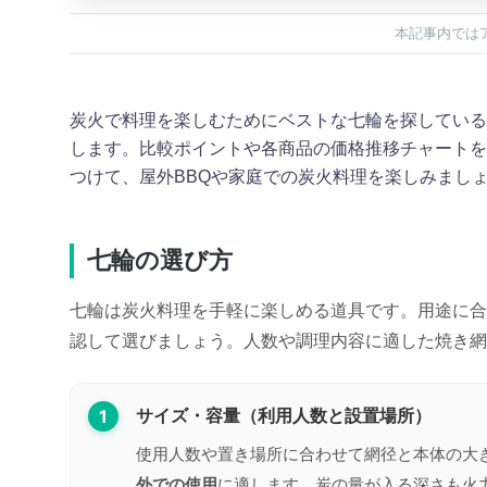
本記事内では
炭火で料理を楽しむためにベストな七輪を探している
します。比較ポイントや各商品の価格推移チャートを
つけて、屋外BBQや家庭での炭火料理を楽しみまし
七輪の選び方
七輪は炭火料理を手軽に楽しめる道具です。用途に合
認して選びましょう。人数や調理内容に適した焼き網
1
サイズ・容量（利用人数と設置場所）
使用人数や置き場所に合わせて網径と本体の大
外での使用
に適します。炭の量が入る深さも火