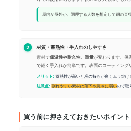
屋内か屋外か、調理する人数を想定して網の直
2
材質・蓄熱性・手入れのしやすさ
素材で
保温性や耐久性、重量
が変わります。保
で軽く手入れが簡単です。表面のコーティング
メリット:
蓄熱性が高いと炭の持ちが良くムラ焼け
注意点:
割れやすい素材は落下や急冷に弱い
ので取
買う前に押さえておきたいポイント