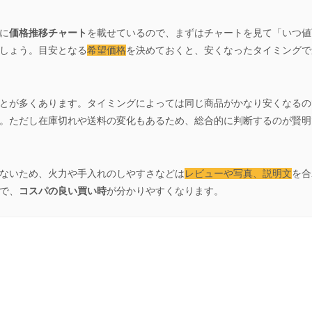
に
価格推移チャート
を載せているので、まずはチャートを見て「いつ値
しょう。目安となる
希望価格
を決めておくと、安くなったタイミングで
とが多くあります。タイミングによっては同じ商品がかなり安くなるの
。ただし在庫切れや送料の変化もあるため、総合的に判断するのが賢明
ないため、火力や手入れのしやすさなどは
レビューや写真、説明文
を合
で、
コスパの良い買い時
が分かりやすくなります。