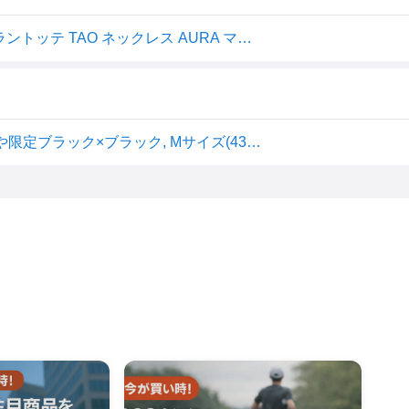
【ポイント10倍 石川祐希選手愛用】【楽天1位獲得】 コラントッテ TAO ネックレス AURA マットブラック ブラック×ブラック ブラック×シルバー 磁気ネックレス メンズ レディース 宇野昌磨 鍵山優真 スポーツ 管理医療機器 肩こり レビューで特典 男性 女性 おしゃれ
Colantotte(コラントッテ) TAO ネックレス AURA (ほぐしや限定ブラック×ブラック, Mサイズ(43cm))