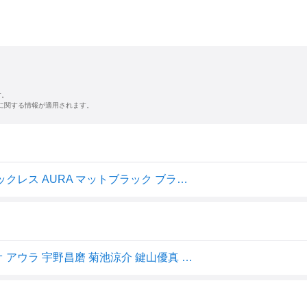
す。
に関する情報が適用されます。
【レビューで2年保証・送料無料】 コラントッテ TAO ネックレス AURA マットブラック ブラック×ブラック ブラック×シルバー 磁気ネックレス メンズ レディース 宇野昌磨 鍵山優真 スポーツ アスリート 最強 管理医療機器 肩こり
コラントッテ TAO ネックレス AURA マットブラック タオ アウラ 宇野昌磨 菊池涼介 鍵山優真 スポーツ アスリート 野球 フィギュアスケート 効果 最強 医療機器 肩こり 首コリ?クリスマス