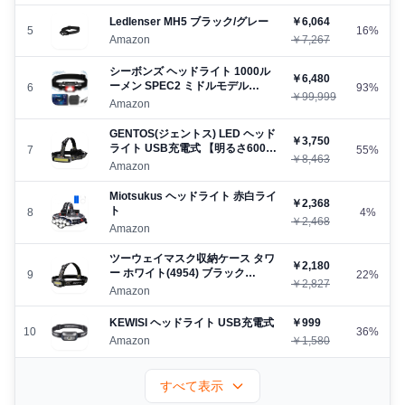
明るさ300ルーメン/ 実用点灯4～
30時間/ IPX4防水/ CE ROHS認証
Ledlenser MH5 ブラック/グレー
￥6,064
済み/ 24ヶ月保証】 赤色サブライ
5
16%
Amazon
￥7,267
ト搭載 夜釣り 最適 登山 キャンプ
散歩 作業 釣り アウトドア 災害 停
シーボンズ ヘッドライト 1000ル
電用 小型 軽量 ヘッド ライト
￥6,480
ーメン SPEC2 ミドルモデル
6
93%
￥99,999
2600mAhバッテリー
Amazon
GENTOS(ジェントス) LED ヘッド
￥3,750
ライト USB充電式 【明るさ600ル
7
55%
￥8,463
ーメン/実用点灯2.5時間/COB(発
Amazon
光面)LED/後部認識灯】 専用充電
池または単3形電池3本使用 NRX-
Miotsukus ヘッドライト 赤白ライ
￥2,368
180H ANSI規格準拠
ト
8
4%
￥2,468
Amazon
ツーウェイマスク収納ケース タワ
￥2,180
ー ホワイト(4954) ブラック
9
22%
￥2,827
(4955) マスク収納 マスクケース
Amazon
使い捨てマスク マグネット マグ
ネット収納 玄関収納 風邪予防 イ
KEWISI ヘッドライト USB充電式
￥999
ンフルエンザ予防 花粉症 収納術
10
36%
Amazon
￥1,580
山崎実業 YAMAZAKI【あす楽対
応】
すべて表示