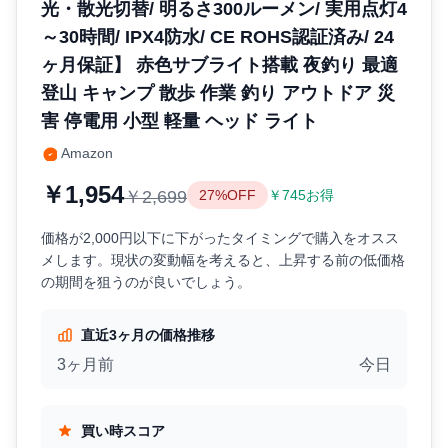
光・散光切替/ 明るさ300ルーメン/ 実用点灯4
～30時間/ IPX4防水/ CE ROHS認証済み/ 24
ヶ月保証】 赤色サブライト搭載 夜釣り 最適
登山 キャンプ 散歩 作業 釣り アウトドア 災
害 停電用 小型 軽量 ヘッド ライト
Amazon
￥1,954
￥2,699
27%OFF
￥745お得
価格が2,000円以下に下がったタイミングで購入をオスス
メします。現状の変動幅を考えると、上昇する前の低価格
の期間を狙うのが良いでしょう。
直近3ヶ月の価格推移
3ヶ月前
今日
買い時スコア