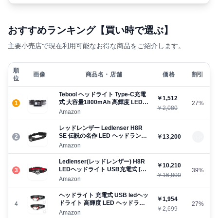
おすすめランキング【買い時で選ぶ】
主要小売店で現在利用可能なお得な商品をご紹介します。
順
画像
商品名・店舗
価格
割引
位
Tebool ヘッドライト Type-C充電
￥1,512
式 大容量1800mAh 高輝度 LED
1
27%
￥2,080
1000ルーメン 手振りセンサー機
Amazon
能付き 5種点灯モード 赤白ライト
SOS点滅 頭につけ ヘッドランプ
レッドレンザー Ledlenser H8R
防水防塵 60°角度調整可
SE 伝説の名作 LED ヘッドランプ
2
￥13,200
-
が待望の復活！名作「H8R」の特
Amazon
性を受け継ぎ、アップデートが施
された SE = スペシャルエディシ
Ledlenser(レッドレンザー) H8R
￥10,210
ョン。700ルーメン 軽い 使いやす
LEDヘッドライト USB充電式 [日
3
39%
い バランスが良い ヘッドライト
￥16,800
本正規品]
Amazon
ヘッドライト 充電式 USB ledヘッ
￥1,954
ドライト 高輝度 LED ヘッドラン
4
27%
￥2,699
プ 2個セット 【集光・散光切替/
Amazon