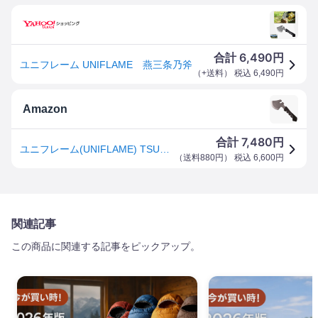
6,490
合計
円
ユニフレーム UNIFLAME 燕三条乃斧
（
+送料
） 税込
6,490
円
Amazon
7,480
合計
円
ユニフレーム(UNIFLAME) TSURUBAMI 燕三条乃斧 684191
（
送料880円
） 税込
6,600
円
関連記事
この商品に関連する記事をピックアップ。