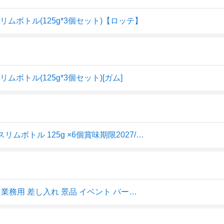
ムボトル(125g*3個セット)【ロッテ】
ボトル(125g*3個セット)[ガム]
ロッテ マイニチケアガム (血圧が高めの方のミントガム) スリムボトル 125g ×6個賞味期限2027/08
【できたてホヤホヤ！”賞味期限最新”をお届け】【お菓子 業務用 差し入れ 景品 イベント パーティー】 ロッテ マイニチケアガム 血圧が高めの方のミントガムスリムボトル 6個セット