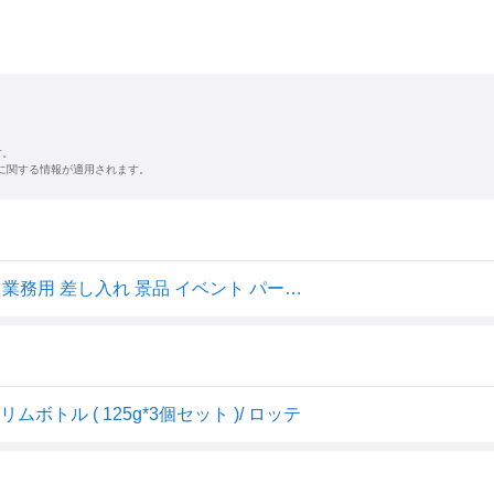
す。
に関する情報が適用されます。
【できたてホヤホヤ！”賞味期限最新”をお届け】【お菓子 業務用 差し入れ 景品 イベント パーティー】 ロッテ マイニチケアガム 血圧が高めの方のミントガムスリムボトル 3個セット
トル ( 125g*3個セット )/ ロッテ