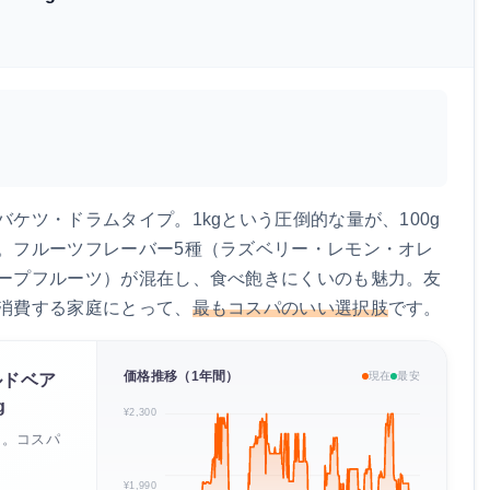
ケツ・ドラムタイプ。1kgという圧倒的な量が、100g
。フルーツフレーバー5種（ラズベリー・レモン・オレ
ープフルーツ）が混在し、食べ飽きにくいのも魅力。友
消費する家庭にとって、
最もコスパのいい選択肢
です。
価格推移（1年間）
現在
最安
ルドベア
g
¥2,300
2円。コスパ
¥1,990