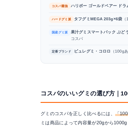
ハリボー ゴールドベアー ドラム
コスパ最強
タフグミMEGA 203g×6袋
（
ハードグミ派
果汁グミスマートパック ぶど
国産グミ派
コスパ
ピュレグミ・コロロ
（100
定番ブランド
コスパのいいグミの選び方｜10
グミのコスパを正しく比べるには、
「10
ミは商品によって内容量が20gから100