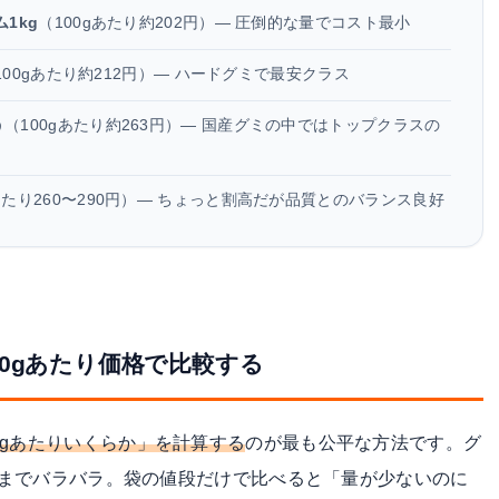
1kg
（100gあたり約202円）— 圧倒的な量でコスト最小
100gあたり約212円）— ハードグミで最安クラス
う
（100gあたり約263円）— 国産グミの中ではトップクラスの
gあたり260〜290円）— ちょっと割高だが品質とのバランス良好
0gあたり価格で比較する
0gあたりいくらか」を計算する
のが最も公平な方法です。グ
0gまでバラバラ。袋の値段だけで比べると「量が少ないのに