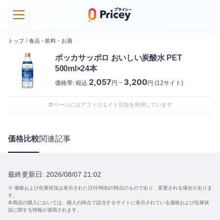
トップ
/
食品・飲料・お酒
ポッカサッポロ おいしい炭酸水 PET
500ml×24本
2,057
3,200
価格帯:
税込
円 ~
円
(12サイト)
本ページにはアフィリエイト広告を利用しています
価格比較
関連記事
最終更新日:
2026/08/07 21:02
※ 価格および在庫状況は表示された日付/時刻の時点のものであり、変更される場合がありま
す。
本商品の購入においては、購入の時点で該当するサイトに表示されている価格および在庫状
況に関する情報が適用されます。