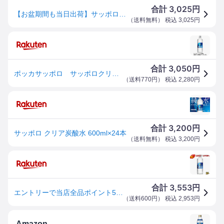
3,025
合計
円
【お盆期間も当日出荷】サッポロクリアタンサン [PET] 600ml x 24本[ケース販売] 送料無料(本州のみ) [ポッカサッポロ 日本 飲料 炭酸水 WV70]ギフト プレゼント 贈り物 お祝い 内祝い お返し 誕生日プレゼント 父の日 敬老の日
（
送料無料
） 税込
3,025
円
3,050
合計
円
ポッカサッポロ サッポロクリアタンサン 600mL ペットボトル 1ケース（24本）
（
送料770円
） 税込
2,280
円
3,200
合計
円
サッポロ クリア炭酸水 600ml×24本
（
送料無料
） 税込
3,200
円
3,553
合計
円
エントリーで当店全品ポイント5倍★ポッカサッポロ サッポロクリアタンサン 600mlペットボトル 24本入 炭酸水 割り材 そのままでも
（
送料600円
） 税込
2,953
円
Amazon