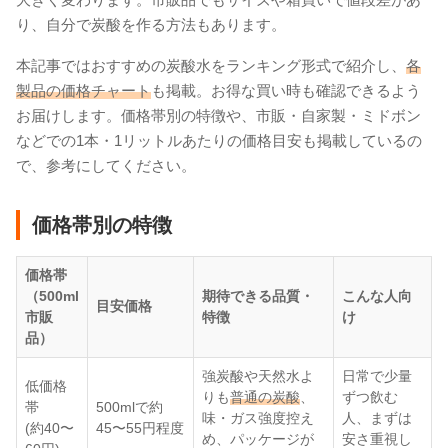
り、自分で炭酸を作る方法もあります。
本記事ではおすすめの炭酸水をランキング形式で紹介し、
各
製品の価格チャート
も掲載。お得な買い時も確認できるよう
お届けします。価格帯別の特徴や、市販・自家製・ミドボン
などでの1本・1リットルあたりの価格目安も掲載しているの
で、参考にしてください。
価格帯別の特徴
価格帯
（500ml
期待できる品質・
こんな人向
目安価格
市販
特徴
け
品）
強炭酸や天然水よ
日常で少量
低価格
りも
普通の炭酸
、
ずつ飲む
帯
500mlで約
味・ガス強度控え
人、まずは
(約40〜
45〜55円程度
め、パッケージが
安さ重視し