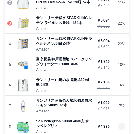
FROM YAMAZAKI 240ml瓶 24本
2
11%
￥3,491
Amazon
サントリー 天然水 SPARKLING レ
￥5,094
モン ラベルレス 500ml 24本
3
22%
￥6,603
Amazon
サントリー 天然水 SPARKLING ラ
￥5,094
ベルレス 500ml 24本
4
22%
￥6,603
Amazon
富永貿易 神戸居留地 スパークリン
￥1,740
グウォーター 190ml 30本
5
18%
￥2,140
Amazon
サントリー 山崎の水 発泡 330ml
￥7,150
瓶 24本
6
16%
￥8,548
Amazon
サンガリア 伊賀の天然水 強炭酸水
￥1,920
レモン 500ml 24本
7
7%
￥2,075
Amazon
San Pellegrino 500ml 48本入 サ
ンペレグリノ
8
￥4,330
-
Amazon