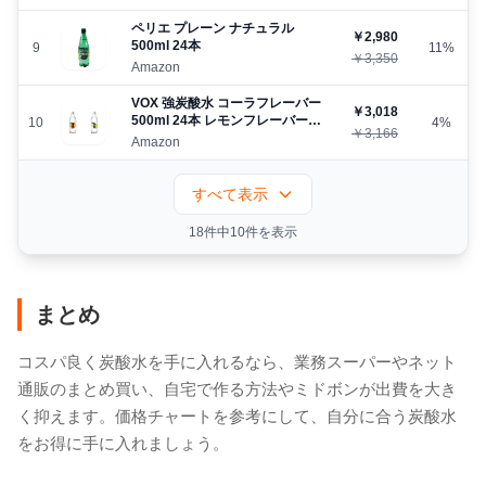
ペリエ プレーン ナチュラル
￥2,980
500ml 24本
9
11%
￥3,350
Amazon
VOX 強炭酸水 コーラフレーバー
￥3,018
500ml 24本 レモンフレーバー
10
4%
￥3,166
500ml 24本 ヴォックス
Amazon
すべて表示
18件中10件を表示
まとめ
コスパ良く炭酸水を手に入れるなら、業務スーパーやネット
通販のまとめ買い、自宅で作る方法やミドボンが出費を大き
く抑えます。価格チャートを参考にして、自分に合う炭酸水
をお得に手に入れましょう。