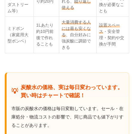
り約20円
れる、
繰り返し
ダストリー
換が必要なこ
使える
ム等）
とも
大量消費する人
1Lあたり
設置スペー
ミドボン
には最も安くな
約10円前
ス
・安全管
（家庭用大
る
、自分好みに
後で作れ
理・契約や交
型ボンベ）
強炭酸に調節で
ることも
換が手間
きる
炭酸水の価格、実は毎日変わっています。
💡
買い時はチャートで確認！
市販の炭酸水の価格は毎日変動しています。セール・在
庫処分・物流コストの影響で、同じ商品でも値下がりす
ることがあります。