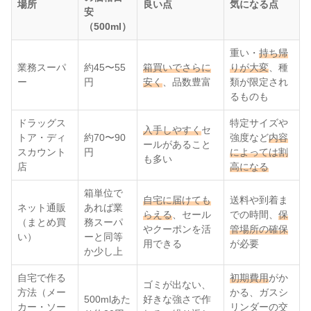
場所
良い点
気になる点
安
（500ml）
重い・
持ち帰
業務スーパ
約45〜55
箱買いでさらに
りが大変
、種
ー
円
安く
、品数豊富
類が限定され
るものも
ドラッグス
特定サイズや
入手しやすく
セ
トア・ディ
約70〜90
強度など
内容
ールがあること
スカウント
円
によっては割
も多い
店
高になる
箱単位で
自宅に届けても
送料や到着ま
ネット通販
あれば業
らえる
、セール
での時間、
保
（まとめ買
務スーパ
やクーポンを活
管場所の確保
い）
ーと同等
用できる
が必要
か少し上
自宅で作る
初期費用
がか
ゴミが出ない、
方法（メー
かる、ガスシ
500mlあた
好きな強さで作
カー・ソー
リンダーの交