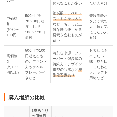
60円)
簡素なことが多い
たい人向け
強炭酸・ラベルレ
500mlで約
普段炭酸水
中価格
ス・ミネラル入り
70〜90円程
をよく飲む
帯
など、ちょっと上
度、1Lで
人、味も気
(約60〜
質な味も楽しめる
100〜120円
にしたい人
100円)
要素を含むものが
前後
向け
多い
500mlで100
お客様にも
特別な水源・フレ
高価格
円超えるも
出したい、
ーバー・強炭酸の
帯
の、ブランド
味・見た目
持続力・デザイン
(約100
力やラベル・
にこだわる
重視の容器など
差
円以上)
フレーバー付
人、ギフト
別化要素あり
きなど
用途など
購入場所の比較
1本あたり
の価格目