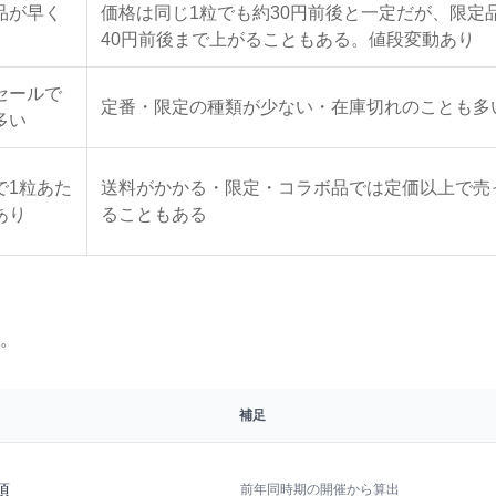
品が早く
価格は同じ1粒でも約30円前後と一定だが、限定
40円前後まで上がることもある。値段変動あり
セールで
定番・限定の種類が少ない・在庫切れのことも多
多い
で1粒あた
送料がかかる・限定・コラボ品では定価以上で売
あり
ることもある
。
補足
3頃
前年同時期の開催から算出