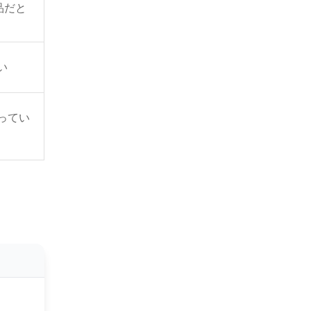
品だと
い
ってい