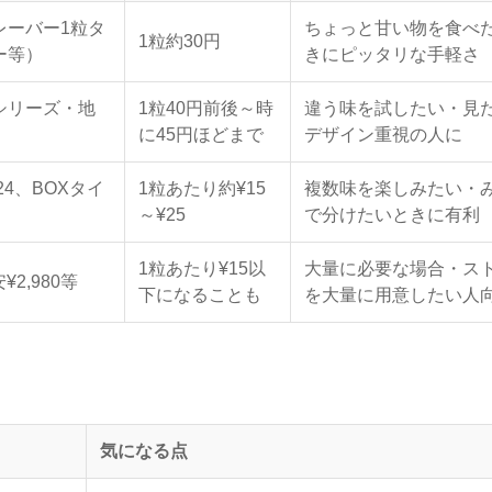
レーバー1粒タ
ちょっと甘い物を食べ
1粒約30円
ー等）
きにピッタリな手軽さ
シリーズ・地
1粒40円前後～時
違う味を試したい・見
に45円ほどまで
デザイン重視の人に
24、BOXタイ
1粒あたり約¥15
複数味を楽しみたい・
～¥25
で分けたいときに有利
1粒あたり¥15以
大量に必要な場合・ス
2,980等
下になることも
を大量に用意したい人
気になる点