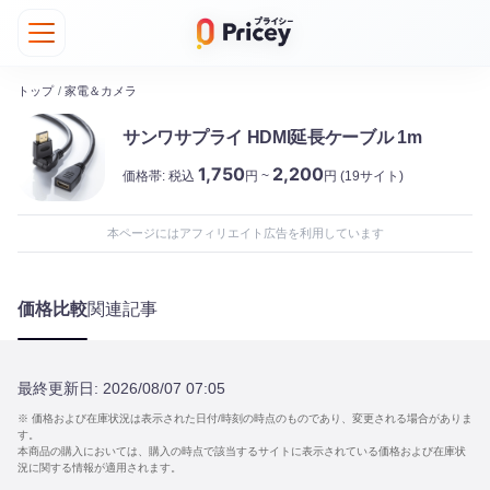
トップ
/
家電＆カメラ
サンワサプライ HDMI延長ケーブル 1m
1,750
2,200
価格帯:
税込
円 ~
円
(19サイト)
本ページにはアフィリエイト広告を利用しています
価格比較
関連記事
最終更新日:
2026/08/07 07:05
※ 価格および在庫状況は表示された日付/時刻の時点のものであり、変更される場合がありま
す。
本商品の購入においては、購入の時点で該当するサイトに表示されている価格および在庫状
況に関する情報が適用されます。