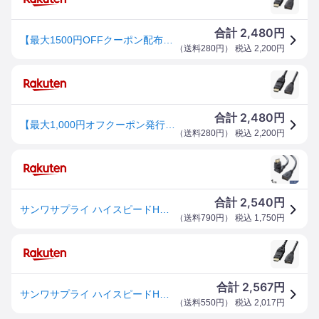
2,480
合計
円
【最大1500円OFFクーポン配布中】ハイスピードHDMI 延長ケーブル 3Dコネクタ スッキリ配線 1080pフルHD対応 イーサネット対応 ブラック 1m KM-HD20-3DEN10N サンワサプライ
（
送料280円
） 税込
2,200
円
2,480
合計
円
【最大1,000円オフクーポン発行中】ハイスピードHDMI 延長ケーブル 3Dコネクタ スッキリ配線 1080pフルHD対応 イーサネット対応 ブラック 1m KM-HD20-3DEN10N サンワサプライ
（
送料280円
） 税込
2,200
円
2,540
合計
円
サンワサプライ ハイスピードHDMI延長ケーブル(3Dコネクタ) DVD ハイビジョン ブルーレイディスクレコーダー パソコン ケーブル コネクタ 3Dコネクタ 映像 音声 KM-HD20-3DEN10N 【メーカー直送】(代引不可)
（
送料790円
） 税込
1,750
円
2,567
合計
円
サンワサプライ ハイスピードHDMI延長ケーブル(3Dコネクタ)1．0m ブラック KM-HD20-3DEN10N [KMHD203DEN10N]
（
送料550円
） 税込
2,017
円