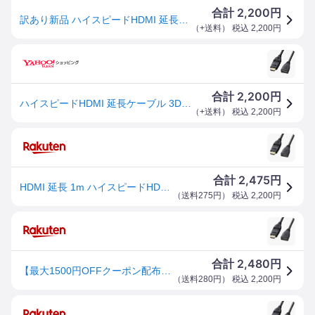
2,200
合計
円
訳あり新品 ハイスピードHDMI 延長ケーブル 3Dコネクタ スッキリ 1080pフルHD KM-HD20-3DEN10N サンワサプライ 外装に傷・汚れあり ネコポス対応
（
+送料
） 税込
2,200
円
2,200
合計
円
ハイスピードHDMI 延長ケーブル 3Dコネクタ ダブルスイングコネクタ フルハイビジョン FULL HD 4K 1m ブラック KM-HD20-3DEN10N
（
+送料
） 税込
2,200
円
2,475
合計
円
HDMI 延長 1m ハイスピードHDMI 延長ケーブル 3Dコネクタ ダブルスイングコネクタ フルハイビジョン FULL HD 4K ブラック
（
送料275円
） 税込
2,200
円
2,480
合計
円
【最大1500円OFFクーポン配布中】ハイスピードHDMI 延長ケーブル 3Dコネクタ スッキリ配線 1080pフルHD対応 イーサネット対応 ブラック 1m KM-HD20-3DEN10N サンワサプライ【訳あり 新品】
（
送料280円
） 税込
2,200
円