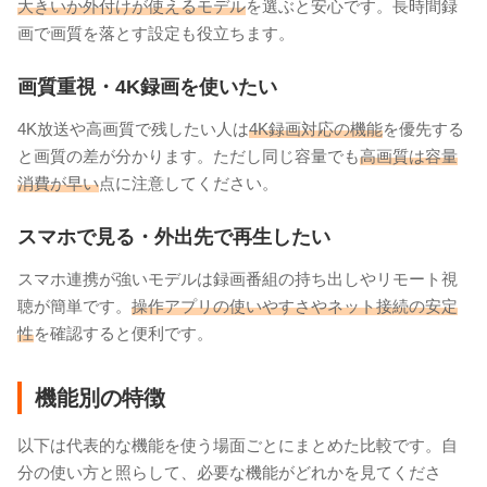
大きいか外付けが使えるモデル
を選ぶと安心です。長時間録
画で画質を落とす設定も役立ちます。
画質重視・4K録画を使いたい
4K放送や高画質で残したい人は
4K録画対応の機能
を優先する
と画質の差が分かります。ただし同じ容量でも
高画質は容量
消費が早い
点に注意してください。
スマホで見る・外出先で再生したい
スマホ連携が強いモデルは録画番組の持ち出しやリモート視
聴が簡単です。
操作アプリの使いやすさやネット接続の安定
性
を確認すると便利です。
機能別の特徴
以下は代表的な機能を使う場面ごとにまとめた比較です。自
分の使い方と照らして、必要な機能がどれかを見てくださ