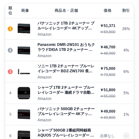
順
画像
商品名・店舗
価格
割引
位
パナソニック 1TB 2チューナー ブ
￥51,371
ルーレイレコーダー 4Kアップコ
1
26%
￥69,800
ンバート対応 おうちクラウド
Amazon
DIGA DMR-BRW1060
Panasonic DMR-2W101 おうちク
￥46,700
ラウドDIGA 1TB 2チューナー パ
2
4%
￥48,900
ナソニック
Amazon
ソニー 1TB 2チューナー ブルーレ
￥75,000
イレコーダー BDZ-ZW1700 長時
3
6%
￥79,800
間録画/W録画対応
Amazon
シャープ 1TB 2チューナー ブルー
￥51,800
レイレコーダー 連続ドラマ自動録
4
5%
￥55,000
画 無線LAN内蔵 AQUOS 2B-
Amazon
C10BW1
パナソニック 500GB 2チューナー
￥49,000
ブルーレイレコーダー 4Kアップ
5
1%
￥49,800
コンバート対応 おうちクラウド
Amazon
DIGA DMR-2W50
シャープ 500GB 2番組同時録画
AQUOS ブルーレイレコーダー 連
6
在庫なし
-