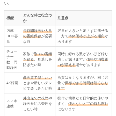
い。
どんな時に役立つ
機能
注意点
か
内蔵
長時間録画や大量
容量が大きいと消さずに残せる
HDD容
の番組保存
が必要
一方で
本体価格が上がる傾向
が
量
な時
あります
チュー
家族で
別々の番組
同時に録れる数が多いほど録り
ナー
を録る
、見逃しを
逃しが減りますが
価格や消費電
数・同
防ぎたい時
力が増える
場合があります
時録画
高画質で残したい
画質は良くなりますが、同じ容
4K録画
ときや新しいテレ
量で
保存できる時間は短くなり
ビで楽しみたい時
ます
外出先での視聴
や
操作が簡単だと日常的に使いや
スマホ
録画番組の管理を
すく、
使わないと宝の持ち腐れ
連携
したい時
になります