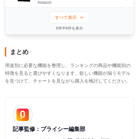
続ドラマ自動録画 声でラクラク予
Amazon
約 ブラック 2B-C05CW1
すべて表示
6件中6件を表示
まとめ
用途別に必要な機能を整理し、ランキングの商品や機能別の
特徴を見ると選びやすくなります。欲しい機能が揃うモデル
を見つけて、チャートを見ながら購入を検討してください。
記事監修：プライシー編集部