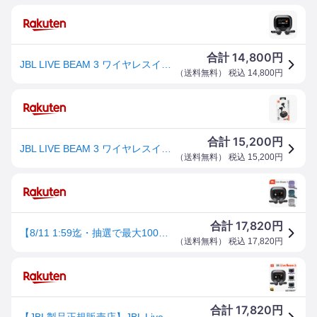
14,800
合計
円
JBL LIVE BEAM 3 ワイヤレスイヤホン スマート充電ケース/LDAC対応ハイレゾ/マルチポイント/ハイブリッド ノイズキャンセリング/IP55防水/ワイヤレス充電対応/ブラック/JBLLIVEBEAM3BLK
（
送料無料
） 税込
14,800
円
15,200
合計
円
JBL LIVE BEAM 3 ワイヤレスイヤホン スマート充電ケース/LDAC対応ハイレゾ/マルチポイント/ハイブリッド ノイズキャンセリング/IP55防水/ワイヤレス充電対応/ブラック/JBLLIVEBEAM3BLK
（
送料無料
） 税込
15,200
円
17,820
合計
円
【8/11 1:59迄・抽選で最大100%Ptバック(要エントリー)】【楽天1位】 JBL 完全ワイヤレスイヤホン Live Beam3 ブラック/ブルー/シルバー パープル 国内正規品 メーカー保証1年間 LIVEBEAM3 BLK/BLU/SIL/PUR
（
送料無料
） 税込
17,820
円
17,820
合計
円
【JBL製品正規販売店】JBL Live Beam3 ライブビーム3 完全ワイヤレスイヤホン ハイレゾワイヤレス対応 ハイブリッドノイズキャンセリング マルチポイント Bluetooth ワイヤレス充電 (カラー: 4色)