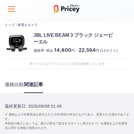
トップ
/
家電＆カメラ
JBL LIVE BEAM 3 ブラック ジェービ
ーエル
14,800
22,594
価格帯:
税込
円 ~
円
(11サイト)
本ページにはアフィリエイト広告を利用しています
価格比較
関連記事
最終更新日:
2026/08/08 01:48
※ 価格および在庫状況は表示された日付/時刻の時点のものであり、変更される場合がありま
す。
本商品の購入においては、購入の時点で該当するサイトに表示されている価格および在庫状
況に関する情報が適用されます。