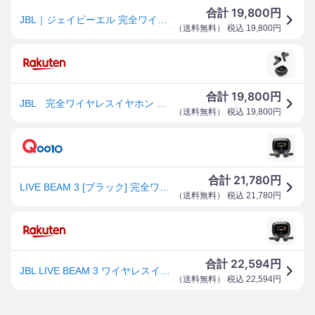
19,800
合計
円
JBL｜ジェイビーエル 完全ワイヤレスイヤホン ブラック JBLLIVEBEAM3BLK [ワイヤレス(左右分離) /カナル型 /ノイズキャンセリング対応 /Bluetooth対応]【rb_makerA】
（
送料無料
） 税込
19,800
円
19,800
合計
円
JBL 完全ワイヤレスイヤホン ブラック [ ハイレゾ 対応 / ノイズキャンセリング 対応 / Bluetooth 対応 ] JBLLIVEBEAM3BLK
（
送料無料
） 税込
19,800
円
21,780
合計
円
LIVE BEAM 3 [ブラック] 完全ワイヤレスイヤフォン
（
送料無料
） 税込
21,780
円
22,594
合計
円
JBL LIVE BEAM 3 ワイヤレスイヤホン スマート充電ケース/LDAC対応ハイレゾ/マルチポイント/ハイブリッド ノイズキャンセリング/IP55防水/ワイヤレス充電対応/ブラック/JBLLIVEBEAM3BLK
（
送料無料
） 税込
22,594
円