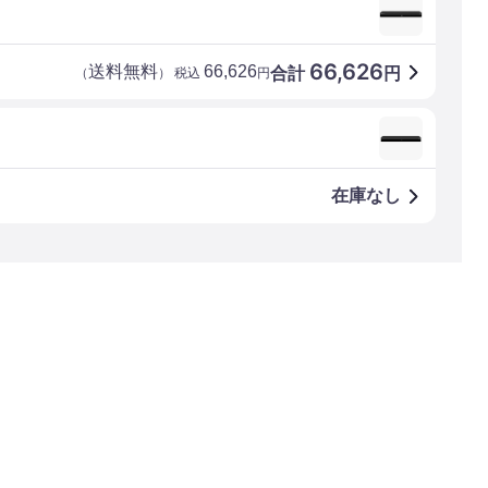
66,626
送料無料
66,626
合計
円
（
） 税込
円
在庫なし