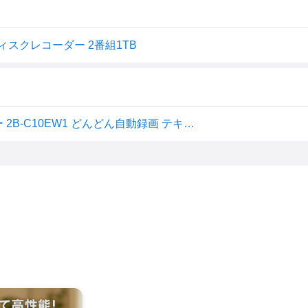
ディスクレコーダー 2番組1TB
シャープ 1TB 2チューナー AQUOS ブルーレイレコーダー 2B-C10EW1 どんどん自動録画 テキパキ再生 (2022年モデル)