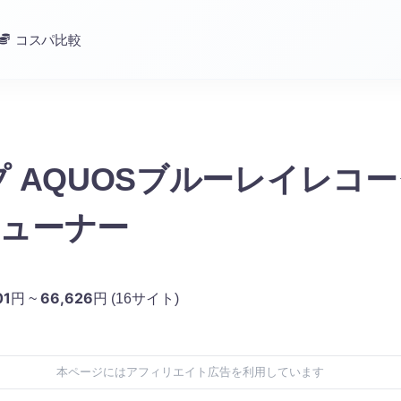
コスパ比較
 AQUOSブルーレイレコ
2チューナー
01
66,626
円 ~
円
(16サイト)
本ページにはアフィリエイト広告を利用しています