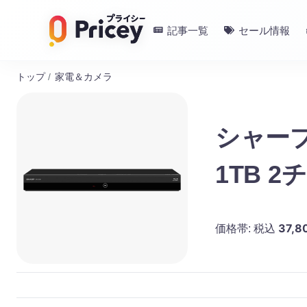
記事一覧
セール情報
トップ
/
家電＆カメラ
シャープ
1TB 
37,8
価格帯:
税込