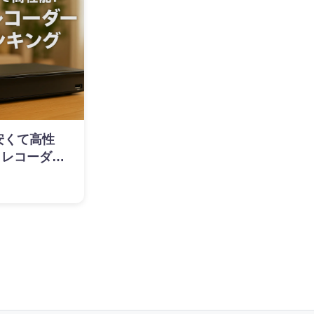
】安くて高性
イレコーダー
キング