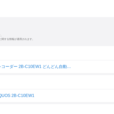
す。
に関する情報が適用されます。
【中古】シャープ 1TB 2チューナー AQUOS ブルーレイレコーダー 2B-C10EW1 どんどん自動録画 テキパキ再生 (2022年モデル)
OS 2B-C10EW1