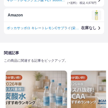
（
+送料
） 税込
4,878
円
Amazon
在庫なし
ポッカサッポロ キレートレモンCサプライ(栄養機能食品) 900ml×12本
関連記事
この商品に関連する記事をピックアップ。