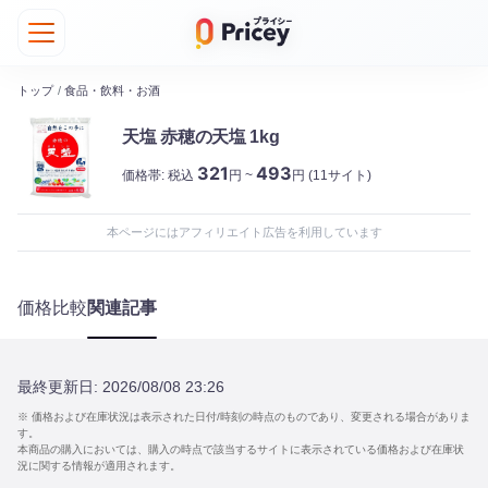
トップ
/
食品・飲料・お酒
天塩 赤穂の天塩 1kg
321
493
価格帯:
税込
円 ~
円
(11サイト)
本ページにはアフィリエイト広告を利用しています
価格比較
関連記事
最終更新日:
2026/08/08 23:26
※ 価格および在庫状況は表示された日付/時刻の時点のものであり、変更される場合がありま
す。
本商品の購入においては、購入の時点で該当するサイトに表示されている価格および在庫状
況に関する情報が適用されます。