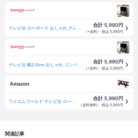
5,990
合計
円
テレビ台 ローボード おしゃれ テレビ台
（
+送料
） 税込
5,990
円
5,990
合計
円
テレビ台 幅115cm おしゃれ コンパクト テレビボード ローボード ロータイプ リビング収納 tvボード センターテーブル テレビラック 木製 棚 AVラック tvラック
（
+送料
） 税込
5,990
円
Amazon
5,990
合計
円
ワイエムワールド テレビ台 ローボード ラック 幅115cm 00-247 ウォールナット×ブラウン
（
送料無料
） 税込
5,990
円
関連記事