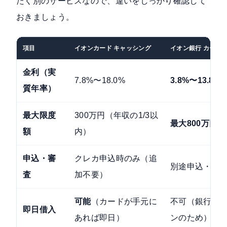
たく別のサービスなので、違いをしっかり確認して
おきましょう。
項目
イオンカード キャッシング
イオン銀行 カード
金利（実
7.8%〜18.0%
3.8%〜13.8%
質年率）
最大限度
300万円（年収の1/3以
最大800万円
額
内）
申込・審
クレカ申込時のみ（追
別途申込・審
査
加不要）
可能
（カードが手元に
不可（銀行カ
即日借入
あれば即日）
ンのため）