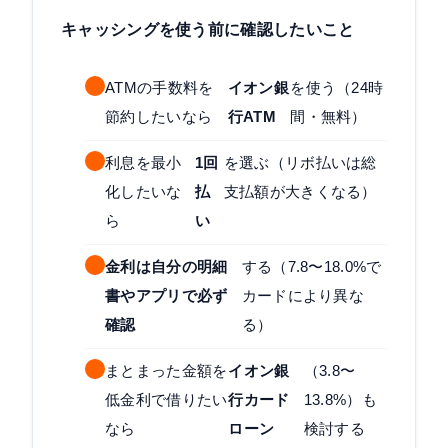
キャッシングを使う前に確認したいこと
ATMの手数料を
イオン銀
を使う（24時
節約したいなら
行ATM
間・無料）
利息を最小
1回
を選ぶ（リボ払いは総
化したいな
払
支払額が大きくなる）
ら
い
金利は自分の明細
する（7.8〜18.0%で
書やアプリで必ず
カードにより異な
確認
る）
まとまった金額を
イオン銀
（3.8〜
低金利で借りたい
行カード
13.8%）も
なら
ローン
検討する