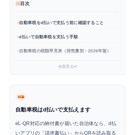
目次
自動車税をd払いで支払う前に確認すること
d払いで自動車税を支払う手順
自動車税の税額早見表（排気量別・2026年版）
d払いで自動車税を支払うとポイントはつく？
全部見る
dカード直接払いとd払い、どちらがお得？
d払いで自動車税を支払う際の注意点
結論
よくある質問
自動車税はd払いで支払えます
eL-QR対応の納付書が届いた自治体なら、d払
いアプリの「請求書払い」からQRを読み取る