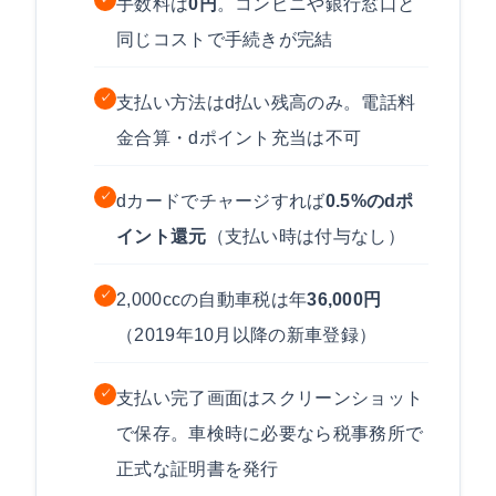
手数料は
0円
。コンビニや銀行窓口と
同じコストで手続きが完結
✓
支払い方法はd払い残高のみ。電話料
金合算・dポイント充当は不可
✓
dカードでチャージすれば
0.5%のdポ
イント還元
（支払い時は付与なし）
✓
2,000ccの自動車税は年
36,000円
（2019年10月以降の新車登録）
✓
支払い完了画面はスクリーンショット
で保存。車検時に必要なら税事務所で
正式な証明書を発行