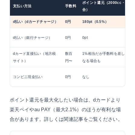
ポイント還元（2000cc・36,0
支払い方法
手数料
合）
d払い（dカードチャージ）
0円
180pt（0.5%）
d払い（銀行チャージ）
0円
0pt
dカード直接払い（地方税
数百
1%相当だが手数料を差し引く
サイト）
円〜
なる場合も
コンビニ現金払い
0円
なし
ポイント還元を最大化したい場合は、dカードより
楽天ペイやau PAY（最大2.1%）のほうが有利な場
合があります。詳しくは関連記事をご覧ください。