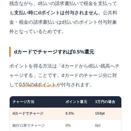
残念ながら、d払いの請求書払いで税金を支払って
も
支払い時にdポイントは付与されません
。公共料
金・税金の請求書払いはd払いのポイント付与対象
外となっているためです。
dカードでチャージすれば0.5%還元
ポイントを得る方法は「dカードからd払い残高へチ
ャージする」ことです。dカードのチャージ分に対
して
0.5%のdポイント
が付与されます。
チャージ方法
ポイント還元
3万円の場合
3.
dカードでチャージ
0.5%
150pt
180p
銀行口座でチャージ
0%
0pt
0pt