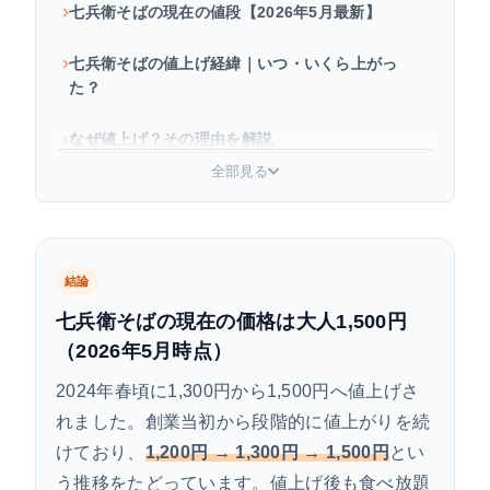
七兵衛そばの現在の値段【2026年5月最新】
七兵衛そばの値上げ経緯｜いつ・いくら上がっ
た？
なぜ値上げ？その理由を解説
全部見る
値上げ後もコスパはいい？食べ放題の内容で検証
七兵衛そば 基本情報（2026年版）
結論
よくある質問
七兵衛そばの現在の価格は大人1,500円
まとめ
（2026年5月時点）
2024年春頃に1,300円から1,500円へ値上げさ
れました。創業当初から段階的に値上がりを続
けており、
1,200円 → 1,300円 → 1,500円
とい
う推移をたどっています。値上げ後も食べ放題