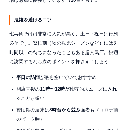
場はお店に隣接しています（10台程度）。
混雑を避けるコツ
七兵衛そばは非常に人気が高く、土日・祝日は行列
必至です。繁忙期（秋の観光シーズンなど）には3
時間以上の待ちになったこともある超人気店。快適
に訪問するなら次のポイントを押さえましょう。
平日の訪問
が最も空いていておすすめ
開店直後の
11時〜12時
が比較的スムーズに入れ
ることが多い
繁忙期の週末は
8時台から並ぶ
強者も（コロナ前
のピーク時）