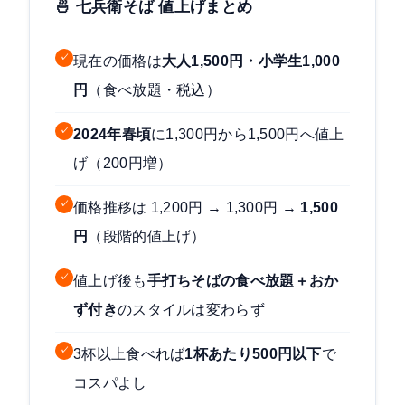
🍜 七兵衛そば 値上げまとめ
✓
現在の価格は
大人1,500円・小学生1,000
円
（食べ放題・税込）
✓
2024年春頃
に1,300円から1,500円へ値上
げ（200円増）
✓
価格推移は 1,200円 → 1,300円 →
1,500
円
（段階的値上げ）
✓
値上げ後も
手打ちそばの食べ放題＋おか
ず付き
のスタイルは変わらず
✓
3杯以上食べれば
1杯あたり500円以下
で
コスパよし