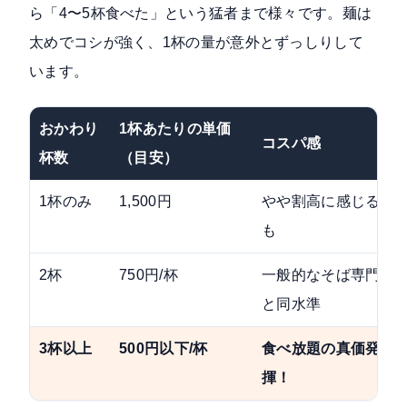
ら「4〜5杯食べた」という猛者まで様々です。麺は
太めでコシが強く、1杯の量が意外とずっしりして
います。
おかわり
1杯あたりの単価
コスパ感
杯数
（目安）
1杯のみ
1,500円
やや割高に感じるか
も
2杯
750円/杯
一般的なそば専門店
と同水準
3杯以上
500円以下/杯
食べ放題の真価発
揮！