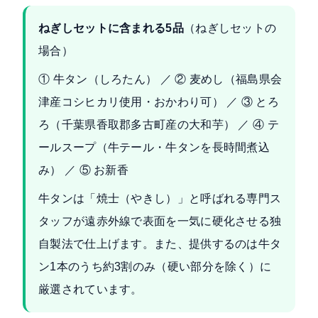
ねぎしセットに含まれる5品
（ねぎしセットの
場合）
① 牛タン（しろたん） ／ ② 麦めし（福島県会
津産コシヒカリ使用・おかわり可） ／ ③ とろ
ろ（千葉県香取郡多古町産の大和芋） ／ ④ テ
ールスープ（牛テール・牛タンを長時間煮込
み） ／ ⑤ お新香
牛タンは「焼士（やきし）」と呼ばれる専門ス
タッフが遠赤外線で表面を一気に硬化させる独
自製法で仕上げます。また、提供するのは牛タ
ン1本のうち約3割のみ（硬い部分を除く）に
厳選されています。