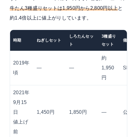
牛たん3種盛りセットは1,950円から2,800円以上
と
約1.4倍以上に値上がりしています。
しろたんセッ
3種盛り
時期
ねぎしセット
備考
ト
セット
約
2019年
—
—
1,950
SNS
頃
円
2021年
9月15
日
1,450円
1,850円
—
公式P
値上げ
前