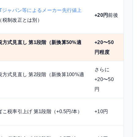
ATジャパン等によるメーカー先行値上
+20円
前後
（税制改正とは別）
税方式見直し 第1段階（新換算50%適
+20〜50
）
円
程度
さらに
税方式見直し 第2段階（新換算100%適
+20〜50
）
円
ばこ税率引上げ 第1段階（+0.5円/本）
+10円