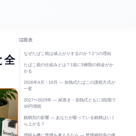
目次
なぜたばこ税は値上がりするのか？2つの理由
と全
たばこ税の仕組みとは？1箱に5種類の税金がか
かる
2026年4月・10月 — 加熱式たばこの課税方式が
一変
2027〜2029年 — 紙巻き・加熱式ともに3段階で
30円増税
銘柄別の影響 — あなたが吸っている銘柄はいく
ら上がる？
増税を機に禁煙を考えるなら — 禁煙補助薬の価