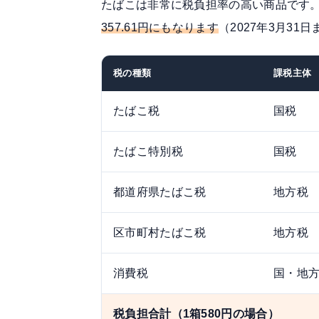
たばこは非常に税負担率の高い商品です。
357.61円にもなります
（2027年3月3
税の種類
課税主体
たばこ税
国税
たばこ特別税
国税
都道府県たばこ税
地方税
区市町村たばこ税
地方税
消費税
国・地
税負担合計（1箱580円の場合）