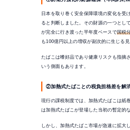
日本を取り巻く安全保障環境の変化を受
ると判断しました。その財源の一つとし
が完全に行き渡った平年度ベースで
国税分
も100億円以上の増収が副次的に生じる
たばこは嗜好品であり健康リスクも指摘
いう側面もあります。
②加熱式たばことの税負担格差を解
現行の課税制度では、加熱式たばこは紙
は加熱式たばこが登場した当初の暫定的
しかし、加熱式たばこ市場が急速に拡大