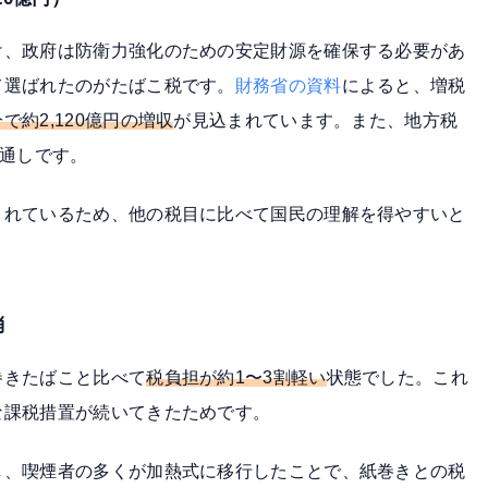
け、政府は防衛力強化のための安定財源を確保する必要があ
て選ばれたのがたばこ税です。
財務省の資料
によると、増税
で約2,120億円の増収
が見込まれています。また、地方税
見通しです。
されているため、他の税目に比べて国民の理解を得やすいと
消
巻きたばこと比べて
税負担が約1〜3割軽い
状態でした。これ
な課税措置が続いてきたためです。
し、喫煙者の多くが加熱式に移行したことで、紙巻きとの税